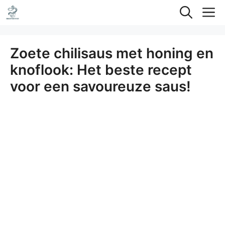
Ga
M
naar
de
Zoete chilisaus met honing en
inhoud
knoflook: Het beste recept
voor een savoureuze saus!