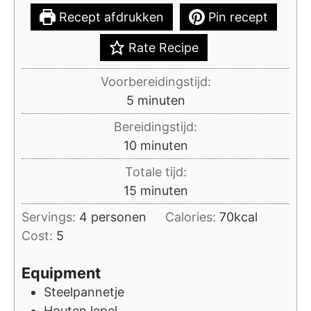
Recept afdrukken
Pin recept
Rate Recipe
Voorbereidingstijd:
minuten
5
minuten
Bereidingstijd:
minuten
10
minuten
Totale tijd:
minuten
15
minuten
Servings:
4
personen
Calories:
70
kcal
Cost:
5
Equipment
Steelpannetje
Houten lepel