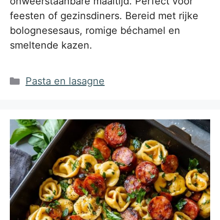
onweerstaanbare maaltijd. Perfect voor
feesten of gezinsdiners. Bereid met rijke
bolognesesaus, romige béchamel en
smeltende kazen.
Categorieën
Pasta en lasagne