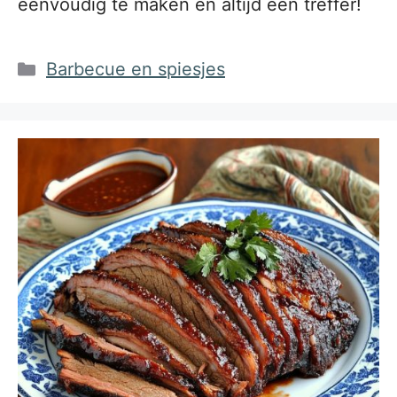
eenvoudig te maken en altijd een treffer!
Categorieën
Barbecue en spiesjes