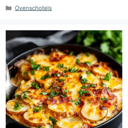
Categorieën
Ovenschotels