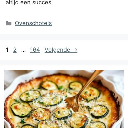
altijd een succes
Categorieën
Ovenschotels
Pagina
Pagina
Pagina
1
2
…
164
Volgende
→