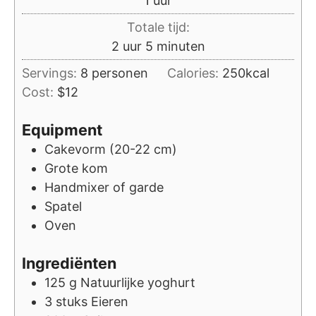
1
uur
Totale tijd:
uur
minuten
2
uur
5
minuten
Servings:
8
personen
Calories:
250
kcal
Cost:
$12
Equipment
Cakevorm (20-22 cm)
Grote kom
Handmixer of garde
Spatel
Oven
Ingrediënten
125
g
Natuurlijke yoghurt
3
stuks
Eieren