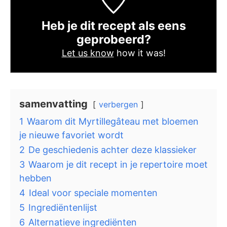
Heb je dit recept als eens
geprobeerd?
Let us know
how it was!
samenvatting
verbergen
1
Waarom dit Myrtillegâteau met bloemen
je nieuwe favoriet wordt
2
De geschiedenis achter deze klassieker
3
Waarom je dit recept in je repertoire moet
hebben
4
Ideal voor speciale momenten
5
Ingrediëntenlijst
6
Alternatieve ingrediënten