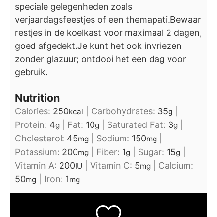
speciale gelegenheden zoals
verjaardagsfeestjes of een themapati.
Bewaar
restjes in de koelkast voor maximaal 2 dagen,
goed afgedekt.
Je kunt het ook invriezen
zonder glazuur; ontdooi het een dag voor
gebruik.
Nutrition
Calories:
250
|
Carbohydrates:
35
|
kcal
g
Protein:
4
|
Fat:
10
|
Saturated Fat:
3
|
g
g
g
Cholesterol:
45
|
Sodium:
150
|
mg
mg
Potassium:
200
|
Fiber:
1
|
Sugar:
15
|
mg
g
g
Vitamin A:
200
|
Vitamin C:
5
|
Calcium:
IU
mg
50
|
Iron:
1
mg
mg