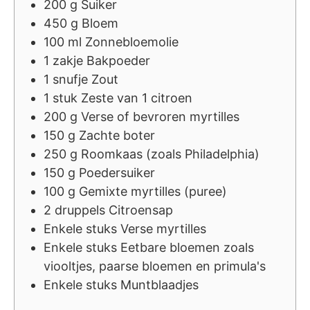
200
g
Suiker
450
g
Bloem
100
ml
Zonnebloemolie
1
zakje
Bakpoeder
1
snufje
Zout
1
stuk
Zeste van 1 citroen
200
g
Verse of bevroren myrtilles
150
g
Zachte boter
250
g
Roomkaas (zoals Philadelphia)
150
g
Poedersuiker
100
g
Gemixte myrtilles (puree)
2
druppels
Citroensap
Enkele
stuks
Verse myrtilles
Enkele
stuks
Eetbare bloemen zoals
viooltjes, paarse bloemen en primula's
Enkele
stuks
Muntblaadjes