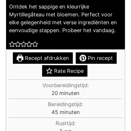
Ontdek het sappige en kleurrijke
Myrtillegâteau met bloemen. Perfect voor
elke gelegenheid met verse ingrediënten en
eenvoudige stappen. Probeer het vandaag.
Recept afdrukken
Pin recept
Rate Recipe
Voorbereidingstijd:
minuten
20
minuten
Bereidingstijd:
minuten
45
minuten
Rusttijd:
uur