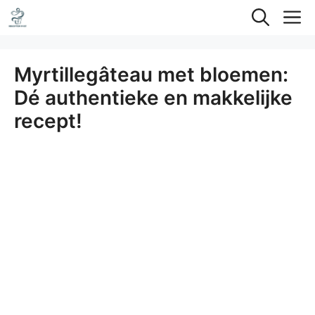
Ga
M
naar
de
Myrtillegâteau met bloemen:
inhoud
Dé authentieke en makkelijke
recept!