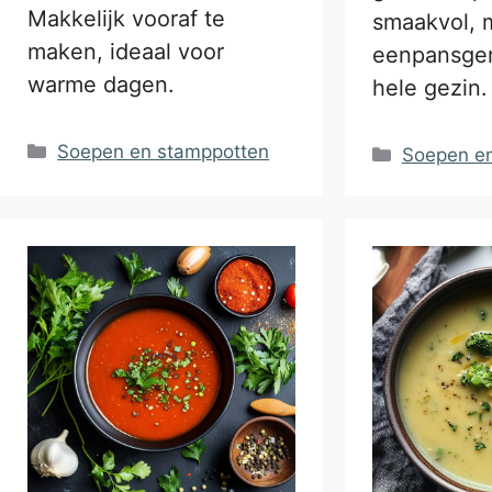
Makkelijk vooraf te
smaakvol, m
maken, ideaal voor
eenpansger
warme dagen.
hele gezin.
Categorieën
Soepen en stamppotten
Categorie
Soepen e