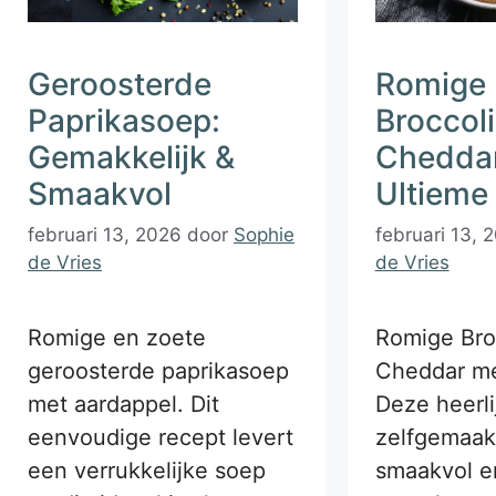
Geroosterde
Romige
Paprikasoep:
Broccol
Gemakkelijk &
Cheddar
Smaakvol
Ultieme
februari 13, 2026
door
Sophie
februari 13, 
de Vries
de Vries
Romige en zoete
Romige Bro
geroosterde paprikasoep
Cheddar me
met aardappel. Dit
Deze heerli
eenvoudige recept levert
zelfgemaak
een verrukkelijke soep
smaakvol e