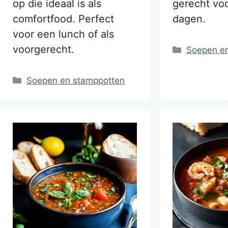
op die ideaal is als
gerecht vo
comfortfood. Perfect
dagen.
voor een lunch of als
voorgerecht.
Categorie
Soepen e
Categorieën
Soepen en stamppotten