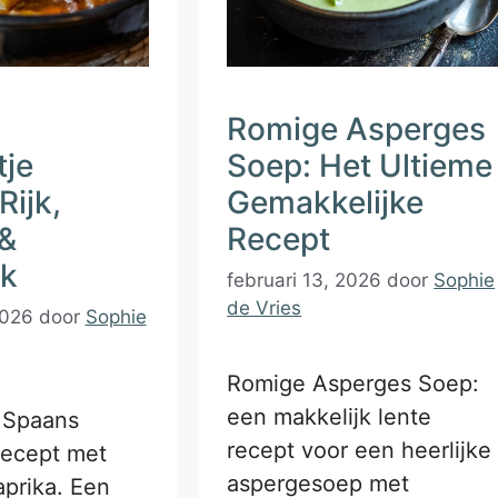
Romige Asperges
tje
Soep: Het Ultieme
Rijk,
Gemakkelijke
 &
Recept
jk
februari 13, 2026
door
Sophie
de Vries
2026
door
Sophie
Romige Asperges Soep:
een makkelijk lente
t Spaans
recept voor een heerlijke
recept met
aspergesoep met
prika. Een