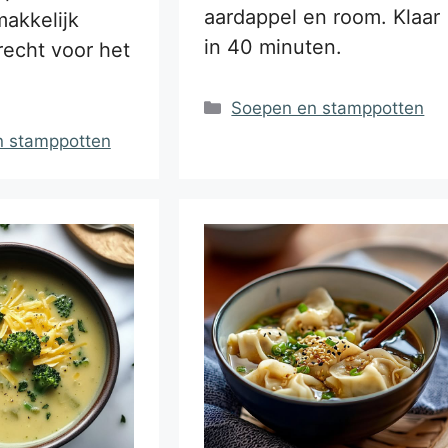
aardappel en room. Klaar
akkelijk
in 40 minuten.
echt voor het
Categorieën
Soepen en stamppotten
ën
n stamppotten