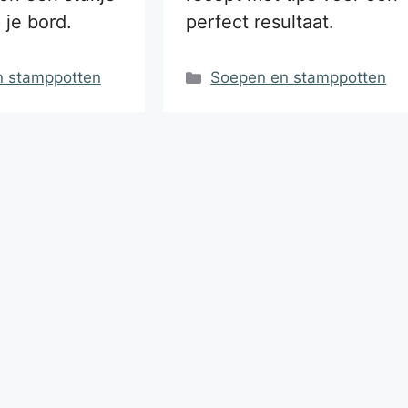
 je bord.
perfect resultaat.
ën
Categorieën
n stamppotten
Soepen en stamppotten