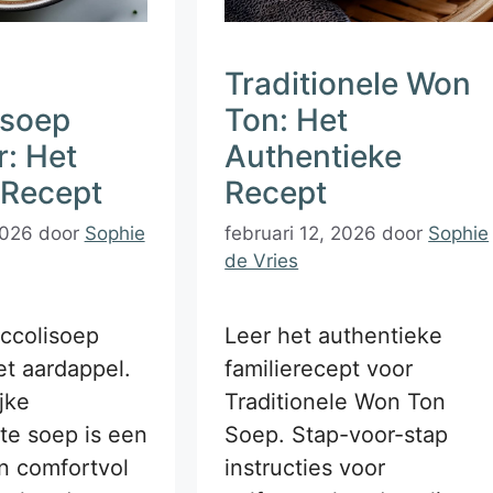
Traditionele Won
isoep
Ton: Het
: Het
Authentieke
 Recept
Recept
2026
door
Sophie
februari 12, 2026
door
Sophie
de Vries
ccolisoep
Leer het authentieke
t aardappel.
familierecept voor
jke
Traditionele Won Ton
te soep is een
Soep. Stap-voor-stap
n comfortvol
instructies voor