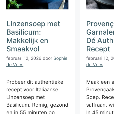
Linzensoep met
Provenç
Basilicum:
Garnale
Makkelijk en
Dé Auth
Smaakvol
Recept
februari 12, 2026
door
Sophie
februari 12, 
de Vries
de Vries
Probeer dit authentieke
Maak een a
recept voor Italiaanse
Provençaal
Linzensoep met
Soep. Rece
Basilicum. Romig, gezond
saffraan, wi
en in 55 minuten op
In 45 minut