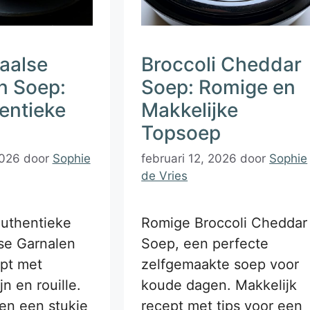
aalse
Broccoli Cheddar
n Soep:
Soep: Romige en
entieke
Makkelijke
Topsoep
2026
door
Sophie
februari 12, 2026
door
Sophie
de Vries
uthentieke
Romige Broccoli Cheddar
se Garnalen
Soep, een perfecte
pt met
zelfgemaakte soep voor
jn en rouille.
koude dagen. Makkelijk
en een stukje
recept met tips voor een