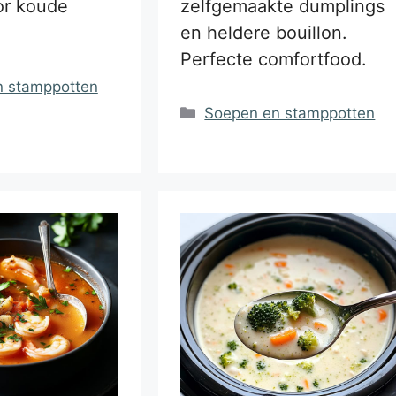
or koude
zelfgemaakte dumplings
en heldere bouillon.
Perfecte comfortfood.
ën
n stamppotten
Categorieën
Soepen en stamppotten