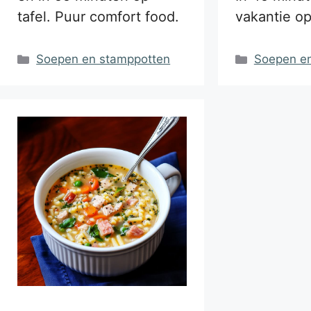
tafel. Puur comfort food.
vakantie op
Categorieën
Categorie
Soepen en stamppotten
Soepen e