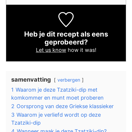
Heb je dit recept als eens
geprobeerd?
Let us know
how it was!
samenvatting
verbergen
1
Waarom je deze Tzatziki-dip met
komkommer en munt moet proberen
2
Oorsprong van deze Griekse klassieker
3
Waarom je verliefd wordt op deze
Tzatziki-dip
4
Wanneer maak je deze Tzatziki-dip?