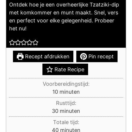
Ontdek hoe je een overheerlijke Tzatziki-dip
met komkommer en munt maakt. Snel, vers
en perfect voor elke gelegenheid. Probeer
het nu!
Recept afdrukken
Pin recept
Rate Recipe
Voorbereidingstijd:
minuten
10
minuten
Rusttijd:
minuten
30
minuten
Totale tijd:
minuten
40
minuten