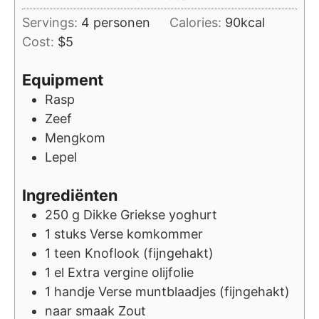
Servings:
4
personen
Calories:
90
kcal
Cost:
$5
Equipment
Rasp
Zeef
Mengkom
Lepel
Ingrediënten
250
g
Dikke Griekse yoghurt
1
stuks
Verse komkommer
1
teen
Knoflook (fijngehakt)
1
el
Extra vergine olijfolie
1
handje
Verse muntblaadjes (fijngehakt)
naar smaak
Zout