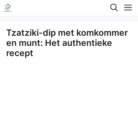
Ga
M
naar
de
Tzatziki-dip met komkommer
inhoud
en munt: Het authentieke
recept