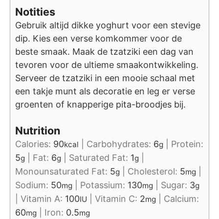
Notities
Gebruik altijd dikke yoghurt voor een stevige
dip. Kies een verse komkommer voor de
beste smaak. Maak de tzatziki een dag van
tevoren voor de ultieme smaakontwikkeling.
Serveer de tzatziki in een mooie schaal met
een takje munt als decoratie en leg er verse
groenten of knapperige pita-broodjes bij.
Nutrition
Calories:
90
|
Carbohydrates:
6
|
Protein:
kcal
g
5
|
Fat:
6
|
Saturated Fat:
1
|
g
g
g
Monounsaturated Fat:
5
|
Cholesterol:
5
|
g
mg
Sodium:
50
|
Potassium:
130
|
Sugar:
3
mg
mg
g
|
Vitamin A:
100
|
Vitamin C:
2
|
Calcium:
IU
mg
60
|
Iron:
0.5
mg
mg