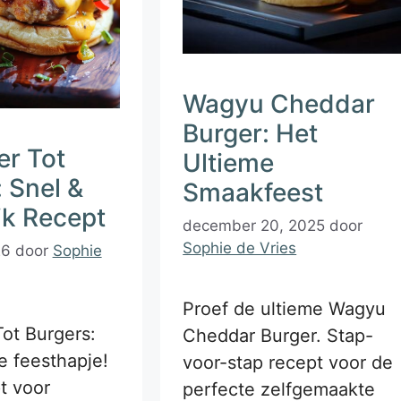
Wagyu Cheddar
Burger: Het
er Tot
Ultieme
 Snel &
Smaakfeest
jk Recept
december 20, 2025
door
Sophie de Vries
26
door
Sophie
Proef de ultieme Wagyu
Tot Burgers:
Cheddar Burger. Stap-
e feesthapje!
voor-stap recept voor de
t voor
perfecte zelfgemaakte