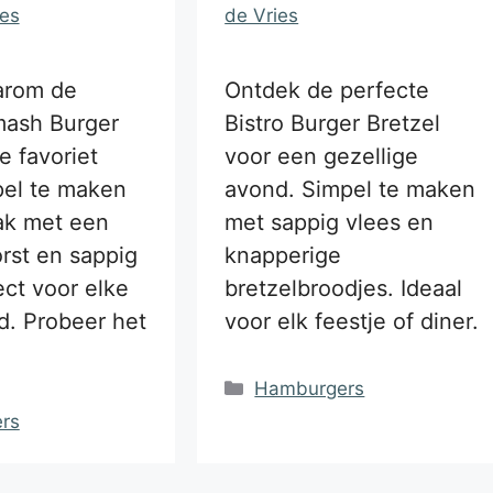
ies
de Vries
arom de
Ontdek de perfecte
ash Burger
Bistro Burger Bretzel
 favoriet
voor een gezellige
pel te maken
avond. Simpel te maken
ak met een
met sappig vlees en
rst en sappig
knapperige
ect voor elke
bretzelbroodjes. Ideaal
d. Probeer het
voor elk feestje of diner.
Categorieën
Hamburgers
ën
rs