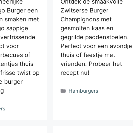
eerlijke
Ontdek de smaakvolle
o Burger een
Zwitserse Burger
an smaken met
Champignons met
o sappige
gesmolten kaas en
verfrissende
gegrilde paddenstoelen.
ct voor
Perfect voor een avondje
rbecues of
thuis of feestje met
tentjes thuis
vrienden. Probeer het
frisse twist op
recept nu!
e burger
og
Categorieën
Hamburgers
ën
rs