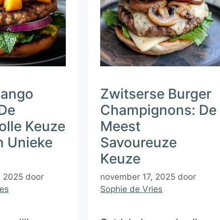
Mango
Zwitserse Burger
 De
Champignons: De
lle Keuze
Meest
n Unieke
Savoureuze
Keuze
, 2025
door
november 17, 2025
door
ies
Sophie de Vries