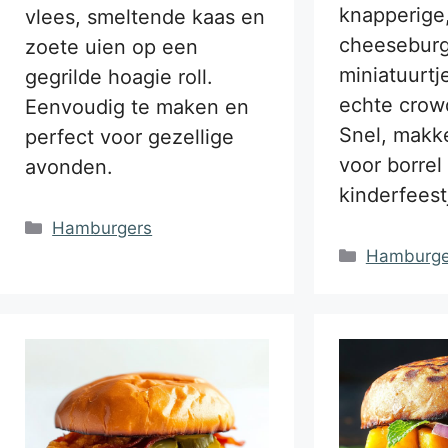
knapperige
vlees, smeltende kaas en
cheeseburg
zoete uien op een
miniatuurtj
gegrilde hoagie roll.
echte crow
Eenvoudig te maken en
Snel, makke
perfect voor gezellige
voor borrel
avonden.
kinderfeest
Categorieën
Hamburgers
Categorie
Hamburge