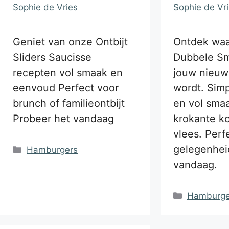
Sophie de Vries
Sophie de Vr
Geniet van onze Ontbijt
Ontdek wa
Sliders Saucisse
Dubbele Sm
recepten vol smaak en
jouw nieuwe
eenvoud Perfect voor
wordt. Sim
brunch of familieontbijt
en vol sma
Probeer het vandaag
krokante ko
vlees. Perf
gelegenhei
Categorieën
Hamburgers
vandaag.
Categorie
Hamburge