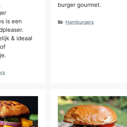
,
burger gourmet.
er
es is een
Categorieën
Hamburgers
dpleaser.
lijk & ideaal
 of
je.
ën
rs