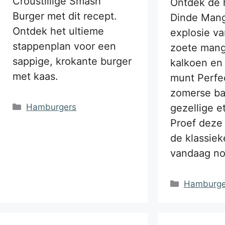
Croustillige Smash
Ontdek de h
Burger met dit recept.
Dinde Mang
Ontdek het ultieme
explosie v
stappenplan voor een
zoete mang
sappige, krokante burger
kalkoen en 
met kaas.
munt Perfe
zomerse ba
Categorieën
Hamburgers
gezellige e
Proef deze 
de klassiek
vandaag n
Categorie
Hamburge