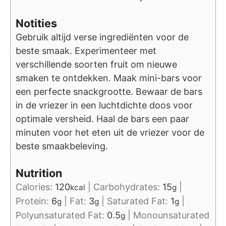
Notities
Gebruik altijd verse ingrediënten voor de
beste smaak. Experimenteer met
verschillende soorten fruit om nieuwe
smaken te ontdekken. Maak mini-bars voor
een perfecte snackgrootte. Bewaar de bars
in de vriezer in een luchtdichte doos voor
optimale versheid. Haal de bars een paar
minuten voor het eten uit de vriezer voor de
beste smaakbeleving.
Nutrition
Calories:
120
|
Carbohydrates:
15
|
kcal
g
Protein:
6
|
Fat:
3
|
Saturated Fat:
1
|
g
g
g
Polyunsaturated Fat:
0.5
|
Monounsaturated
g