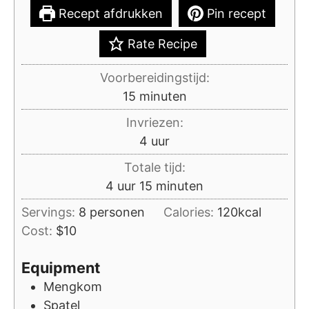
Recept afdrukken
Pin recept
Rate Recipe
Voorbereidingstijd:
minuten
15
minuten
Invriezen:
uur
4
uur
Totale tijd:
uur
minuten
4
uur
15
minuten
Servings:
8
personen
Calories:
120
kcal
Cost:
$10
Equipment
Mengkom
Spatel