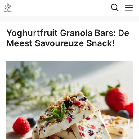
Ga
M
naar
de
Yoghurtfruit Granola Bars: De
inhoud
Meest Savoureuze Snack!