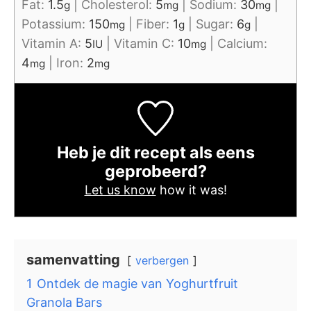
Fat:
1.5
|
Cholesterol:
5
|
Sodium:
30
|
g
mg
mg
Potassium:
150
|
Fiber:
1
|
Sugar:
6
|
mg
g
g
Vitamin A:
5
|
Vitamin C:
10
|
Calcium:
IU
mg
4
|
Iron:
2
mg
mg
Heb je dit recept als eens
geprobeerd?
Let us know
how it was!
samenvatting
verbergen
1
Ontdek de magie van Yoghurtfruit
Granola Bars