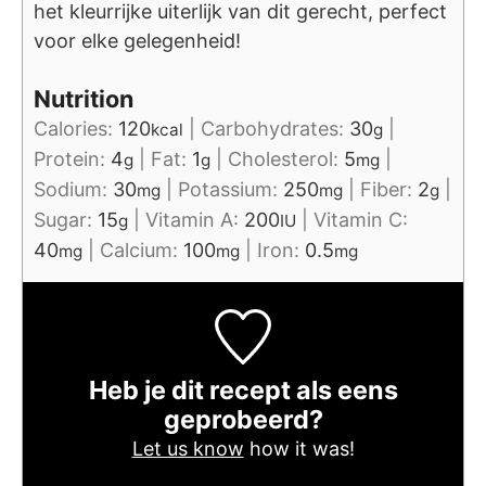
het kleurrijke uiterlijk van dit gerecht, perfect
voor elke gelegenheid!
Nutrition
Calories:
120
|
Carbohydrates:
30
|
kcal
g
Protein:
4
|
Fat:
1
|
Cholesterol:
5
|
g
g
mg
Sodium:
30
|
Potassium:
250
|
Fiber:
2
|
mg
mg
g
Sugar:
15
|
Vitamin A:
200
|
Vitamin C:
g
IU
40
|
Calcium:
100
|
Iron:
0.5
mg
mg
mg
Heb je dit recept als eens
geprobeerd?
Let us know
how it was!