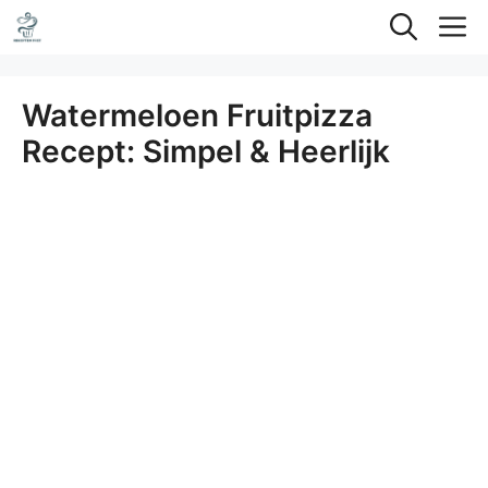
Ga
M
naar
de
Watermeloen Fruitpizza
inhoud
Recept: Simpel & Heerlijk