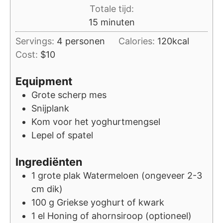
Totale tijd:
minuten
15
minuten
Servings:
4
personen
Calories:
120
kcal
Cost:
$10
Equipment
Grote scherp mes
Snijplank
Kom voor het yoghurtmengsel
Lepel of spatel
Ingrediënten
1
grote plak
Watermeloen (ongeveer 2-3
cm dik)
100
g
Griekse yoghurt of kwark
1
el
Honing of ahornsiroop (optioneel)