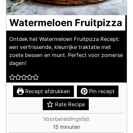
Watermeloen Fruitpizza
Ontdek het Watermeloen Fruitpizza Recept:
een verfrissende, kleurrijke traktatie met
zoete bessen en munt. Perfect voor zomerse
dagen!
Recept afdrukken
Pin recept
Rate Recipe
Voorbereidingstijd:
minuten
15
minuten