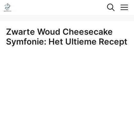
Ga
M
naar
de
Zwarte Woud Cheesecake
inhoud
Symfonie: Het Ultieme Recept