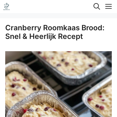
Ga
M
naar
de
Cranberry Roomkaas Brood:
inhoud
Snel & Heerlijk Recept