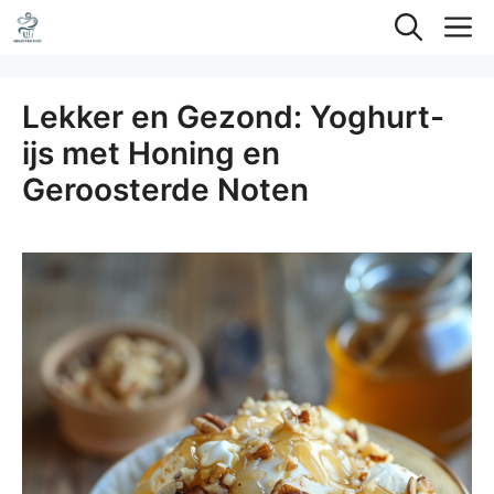
Ga
M
naar
de
Lekker en Gezond: Yoghurt-
inhoud
ijs met Honing en
Geroosterde Noten