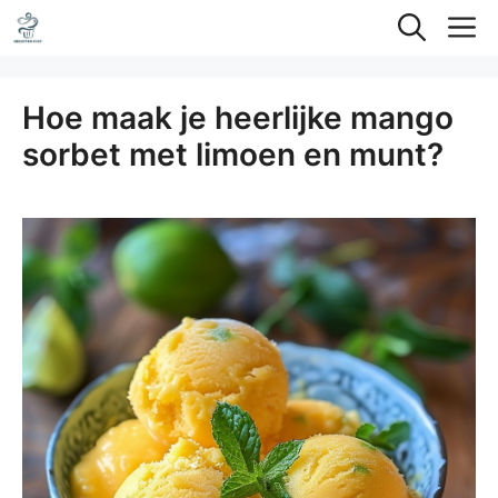
Ga
M
naar
de
Hoe maak je heerlijke mango
inhoud
sorbet met limoen en munt?