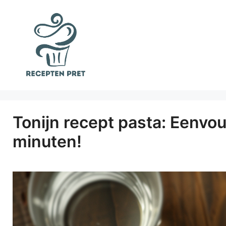
Ga
naar
de
inhoud
Tonijn recept pasta: Eenvou
minuten!