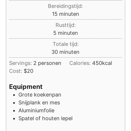
Bereidingstijd:
minuten
15
minuten
Rusttijd:
minuten
5
minuten
Totale tijd:
minuten
30
minuten
Servings:
2
personen
Calories:
450
kcal
Cost:
$20
Equipment
Grote koekenpan
Snijplank en mes
Aluminiumfolie
Spatel of houten lepel