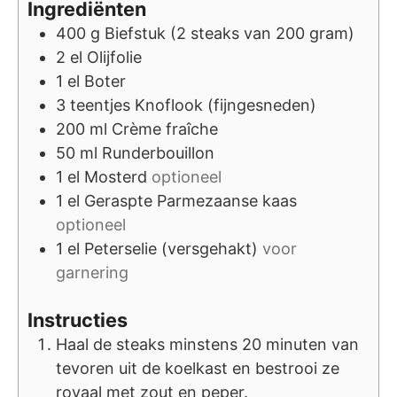
Ingrediënten
400
g
Biefstuk (2 steaks van 200 gram)
2
el
Olijfolie
1
el
Boter
3
teentjes
Knoflook (fijngesneden)
200
ml
Crème fraîche
50
ml
Runderbouillon
1
el
Mosterd
optioneel
1
el
Geraspte Parmezaanse kaas
optioneel
1
el
Peterselie (versgehakt)
voor
garnering
Instructies
Haal de steaks minstens 20 minuten van
tevoren uit de koelkast en bestrooi ze
royaal met zout en peper.