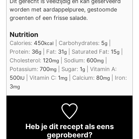
Dit gerecht is veelzijdig en kan geserveerd
worden met aardappelpuree, gestoomde
groenten of een frisse salade.
Nutrition
Calories:
450
|
Carbohydrates:
5
|
kcal
g
Protein:
36
|
Fat:
31
|
Saturated Fat:
15
|
g
g
g
Cholesterol:
120
|
Sodium:
600
|
mg
mg
Potassium:
700
|
Sugar:
1
|
Vitamin A:
mg
g
500
|
Vitamin C:
1
|
Calcium:
80
|
Iron:
IU
mg
mg
3
mg
Heb je dit recept als eens
geprobeerd?