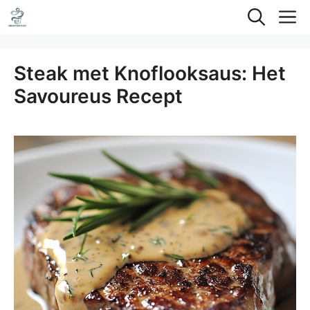
Ga
M
naar
de
Steak met Knoflooksaus: Het
inhoud
Savoureus Recept