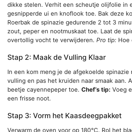
dikke stelen. Verhit een scheutje olijfolie 
gesnipperde ui en knoflook toe. Bak deze ko
Roerbak de spinazie gedurende 2 tot 3 minut
zout, peper en nootmuskaat toe. Laat de sp
overtollig vocht te verwijderen.
Pro tip:
Hoe d
Stap 2: Maak de Vulling Klaar
In een kom meng je de afgekoelde spinazie m
vulling en pas het kruiden naar smaak aan. Al
beetje cayennepeper toe.
Chef’s tip:
Voeg ee
een frisse noot.
Stap 3: Vorm het Kaasdeegpakket
Verwarm de oven voor op 180°C. Rol het bla