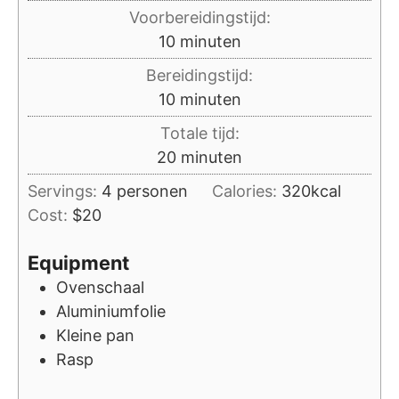
Voorbereidingstijd:
minuten
10
minuten
Bereidingstijd:
minuten
10
minuten
Totale tijd:
minuten
20
minuten
Servings:
4
personen
Calories:
320
kcal
Cost:
$20
Equipment
Ovenschaal
Aluminiumfolie
Kleine pan
Rasp