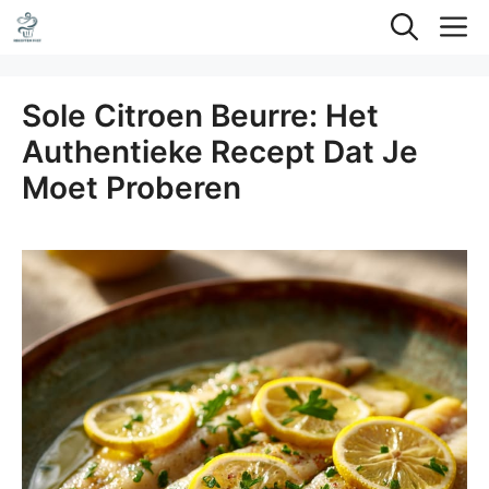
Ga
M
naar
de
Sole Citroen Beurre: Het
inhoud
Authentieke Recept Dat Je
Moet Proberen