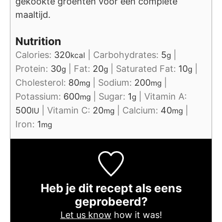
gekookte groenten voor een complete
maaltijd.
Nutrition
Calories:
320
|
Carbohydrates:
5
|
kcal
g
Protein:
30
|
Fat:
20
|
Saturated Fat:
10
|
g
g
g
Cholesterol:
80
|
Sodium:
200
|
mg
mg
Potassium:
600
|
Sugar:
1
|
Vitamin A:
mg
g
500
|
Vitamin C:
20
|
Calcium:
40
|
IU
mg
mg
Iron:
1
mg
Heb je dit recept als eens
geprobeerd?
Let us know
how it was!