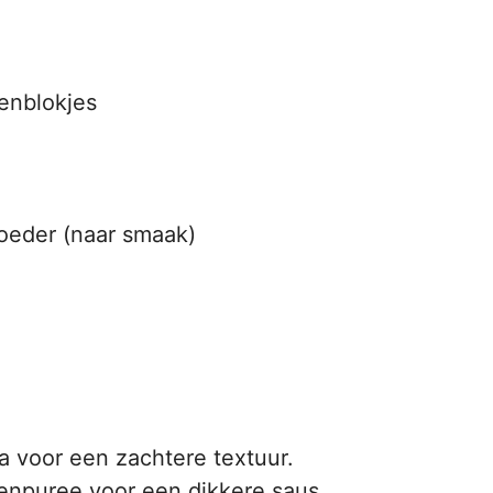
enblokjes
poeder (naar smaak)
a voor een zachtere textuur.
enpuree voor een dikkere saus.