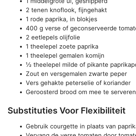
1 middelgrote ui, gesnipperd
2 tenen knoflook, fijngehakt
1 rode paprika, in blokjes
400 g verse of geconserveerde tomat
2 eetlepels olijfolie
1 theelepel zoete paprika
1 theelepel gemalen komijn
½ theelepel milde of pikante paprika
Zout en versgemalen zwarte peper
Vers gehakte peterselie of koriander
Geroosterd brood om mee te serveren
Substituties Voor Flexibiliteit
Gebruik courgette in plaats van paprik
Vervang de verse tomaten door tomat