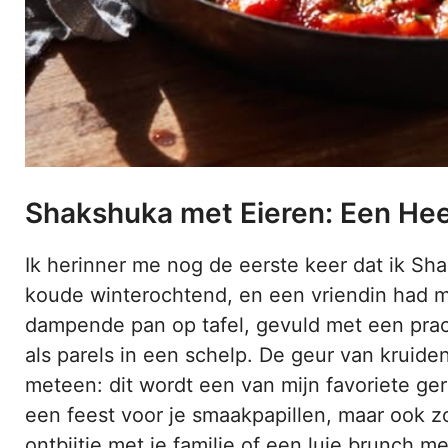
Shakshuka met Eieren: Een Heer
Ik herinner me nog de eerste keer dat ik S
koude winterochtend, en een vriendin had m
dampende pan op tafel, gevuld met een prac
als parels in een schelp. De geur van kruide
meteen: dit wordt een van mijn favoriete ge
een feest voor je smaakpapillen, maar ook z
ontbijtje met je familie of een luie brunch m