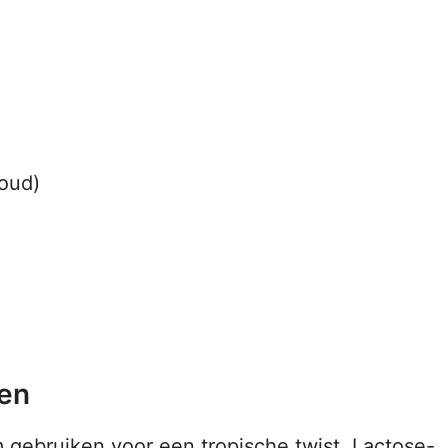
koud)
ten
 gebruiken voor een tropische twist. Lactose-