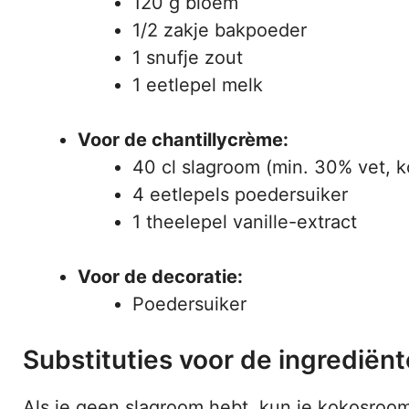
120 g bloem
1/2 zakje bakpoeder
1 snufje zout
1 eetlepel melk
Voor de chantillycrème:
40 cl slagroom (min. 30% vet, 
4 eetlepels poedersuiker
1 theelepel vanille-extract
Voor de decoratie:
Poedersuiker
Substituties voor de ingrediën
Als je geen slagroom hebt, kun je kokosroom