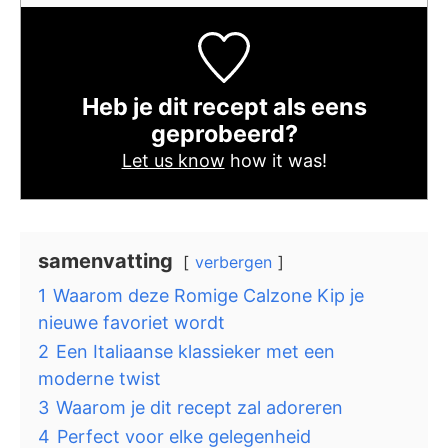
Heb je dit recept als eens
geprobeerd?
Let us know
how it was!
samenvatting
verbergen
1
Waarom deze Romige Calzone Kip je
nieuwe favoriet wordt
2
Een Italiaanse klassieker met een
moderne twist
3
Waarom je dit recept zal adoreren
4
Perfect voor elke gelegenheid