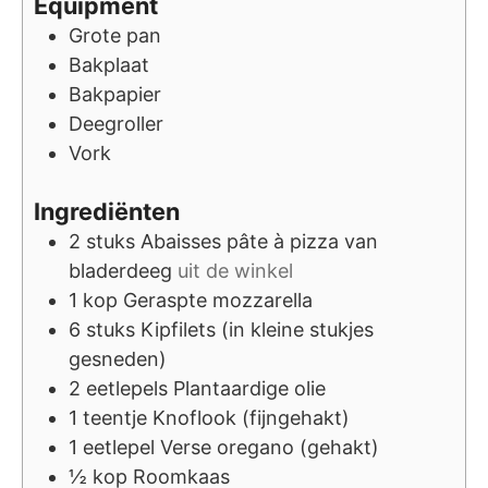
Equipment
Grote pan
Bakplaat
Bakpapier
Deegroller
Vork
Ingrediënten
2
stuks
Abaisses pâte à pizza van
bladerdeeg
uit de winkel
1
kop
Geraspte mozzarella
6
stuks
Kipfilets (in kleine stukjes
gesneden)
2
eetlepels
Plantaardige olie
1
teentje
Knoflook (fijngehakt)
1
eetlepel
Verse oregano (gehakt)
½
kop
Roomkaas