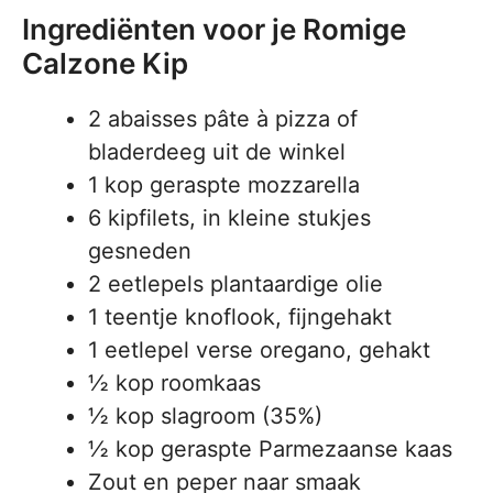
Ingrediënten voor je Romige
Calzone Kip
2 abaisses pâte à pizza of
bladerdeeg uit de winkel
1 kop geraspte mozzarella
6 kipfilets, in kleine stukjes
gesneden
2 eetlepels plantaardige olie
1 teentje knoflook, fijngehakt
1 eetlepel verse oregano, gehakt
½ kop roomkaas
½ kop slagroom (35%)
½ kop geraspte Parmezaanse kaas
Zout en peper naar smaak