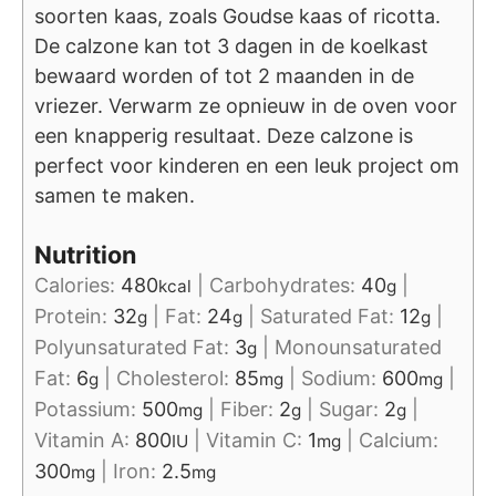
soorten kaas, zoals Goudse kaas of ricotta.
De calzone kan tot 3 dagen in de koelkast
bewaard worden of tot 2 maanden in de
vriezer. Verwarm ze opnieuw in de oven voor
een knapperig resultaat. Deze calzone is
perfect voor kinderen en een leuk project om
samen te maken.
Nutrition
Calories:
480
|
Carbohydrates:
40
|
kcal
g
Protein:
32
|
Fat:
24
|
Saturated Fat:
12
|
g
g
g
Polyunsaturated Fat:
3
|
Monounsaturated
g
Fat:
6
|
Cholesterol:
85
|
Sodium:
600
|
g
mg
mg
Potassium:
500
|
Fiber:
2
|
Sugar:
2
|
mg
g
g
Vitamin A:
800
|
Vitamin C:
1
|
Calcium:
IU
mg
300
|
Iron:
2.5
mg
mg