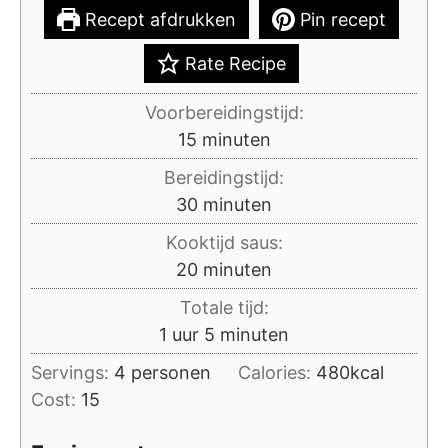
Recept afdrukken
Pin recept
Rate Recipe
Voorbereidingstijd:
minuten
15
minuten
Bereidingstijd:
minuten
30
minuten
Kooktijd saus:
minuten
20
minuten
Totale tijd:
uur
minuten
1
uur
5
minuten
Servings:
4
personen
Calories:
480
kcal
Cost:
15