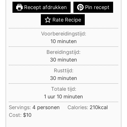
Recept afdrukken
Pin recept
Rate Recipe
Voorbereidingstijd:
minuten
10
minuten
Bereidingstijd:
minuten
30
minuten
Rusttijd:
minuten
30
minuten
Totale tijd:
uur
minuten
1
uur
10
minuten
Servings:
4
personen
Calories:
210
kcal
Cost:
$10