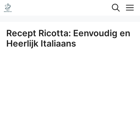
Ga
M
naar
de
Recept Ricotta: Eenvoudig en
inhoud
Heerlijk Italiaans