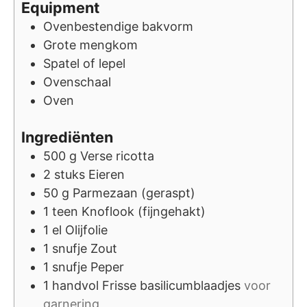
Equipment
Ovenbestendige bakvorm
Grote mengkom
Spatel of lepel
Ovenschaal
Oven
Ingrediënten
500
g
Verse ricotta
2
stuks
Eieren
50
g
Parmezaan (geraspt)
1
teen
Knoflook (fijngehakt)
1
el
Olijfolie
1
snufje
Zout
1
snufje
Peper
1
handvol
Frisse basilicumblaadjes
voor
garnering