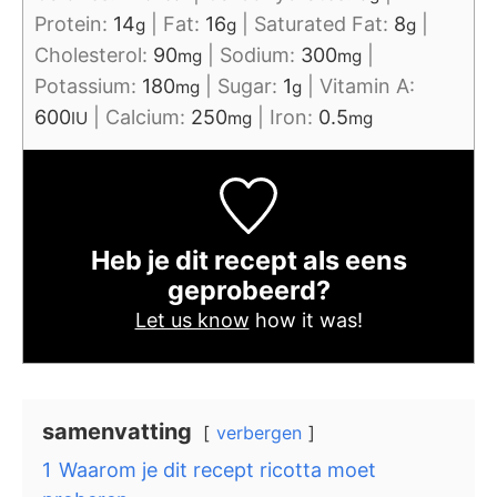
Protein:
14
|
Fat:
16
|
Saturated Fat:
8
|
g
g
g
Cholesterol:
90
|
Sodium:
300
|
mg
mg
Potassium:
180
|
Sugar:
1
|
Vitamin A:
mg
g
600
|
Calcium:
250
|
Iron:
0.5
IU
mg
mg
Heb je dit recept als eens
geprobeerd?
Let us know
how it was!
samenvatting
verbergen
1
Waarom je dit recept ricotta moet