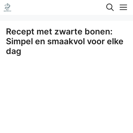
Ga
M
naar
de
Recept met zwarte bonen:
inhoud
Simpel en smaakvol voor elke
dag