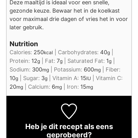
Deze maaltijd is ideaal voor een snelle,
gezonde keuze. Bewaar het in de koelkast
voor maximaal drie dagen of vries het in voor
later gebruik.
Nutrition
Calories:
250
|
Carbohydrates:
40
|
kcal
g
Protein:
12
|
Fat:
7
|
Saturated Fat:
1
|
g
g
g
Sodium:
300
|
Potassium:
600
|
Fiber:
mg
mg
10
|
Sugar:
3
|
Vitamin A:
15
|
Vitamin C:
g
g
IU
20
|
Calcium:
6
|
Iron:
15
mg
mg
mg
Heb je dit recept als eens
geprobeerd?