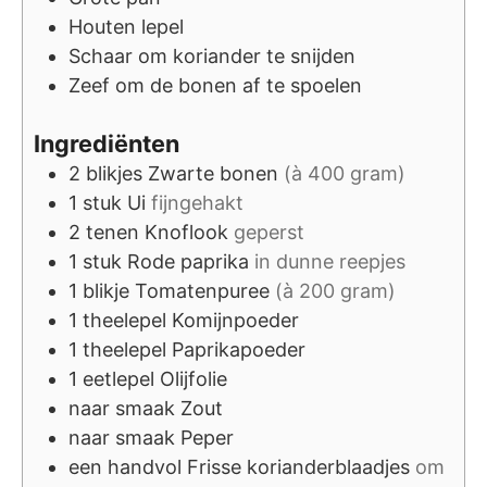
Houten lepel
Schaar om koriander te snijden
Zeef om de bonen af te spoelen
Ingrediënten
2
blikjes
Zwarte bonen
(à 400 gram)
1
stuk
Ui
fijngehakt
2
tenen
Knoflook
geperst
1
stuk
Rode paprika
in dunne reepjes
1
blikje
Tomatenpuree
(à 200 gram)
1
theelepel
Komijnpoeder
1
theelepel
Paprikapoeder
1
eetlepel
Olijfolie
naar smaak
Zout
naar smaak
Peper
een handvol
Frisse korianderblaadjes
om