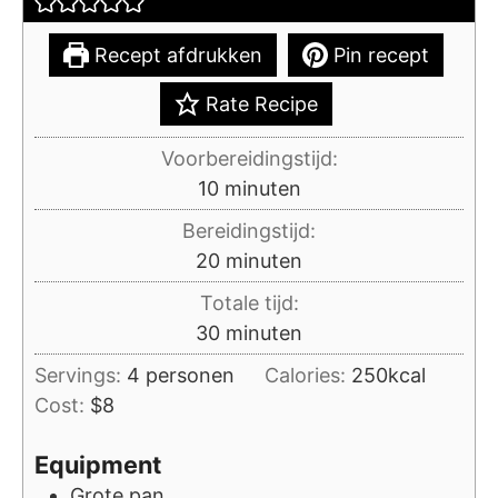
Recept afdrukken
Pin recept
Rate Recipe
Voorbereidingstijd:
minuten
10
minuten
Bereidingstijd:
minuten
20
minuten
Totale tijd:
minuten
30
minuten
Servings:
4
personen
Calories:
250
kcal
Cost:
$8
Equipment
Grote pan