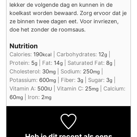
lekker de volgende dag en kunnen in de
koelkast worden bewaard. Zorg ervoor dat je
ze binnen twee dagen eet. Voor invriezen,
doe het zonder de roomsaus.
Nutrition
Calories:
190
|
Carbohydrates:
12
|
kcal
g
Protein:
5
|
Fat:
14
|
Saturated Fat:
8
|
g
g
g
Cholesterol:
30
|
Sodium:
250
|
mg
mg
Potassium:
600
|
Fiber:
3
|
Sugar:
3
|
mg
g
g
Vitamin A:
500
|
Vitamin C:
25
|
Calcium:
IU
mg
60
|
Iron:
2
mg
mg
Heb je dit recept als eens