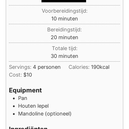
Voorbereidingstijd:
minuten
10
minuten
Bereidingstijd:
minuten
20
minuten
Totale tijd:
minuten
30
minuten
Servings:
4
personen
Calories:
190
kcal
Cost:
$10
Equipment
Pan
Houten lepel
Mandoline (optioneel)
Ingrediënten