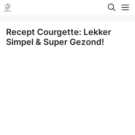
Ga
M
naar
de
Recept Courgette: Lekker
inhoud
Simpel & Super Gezond!