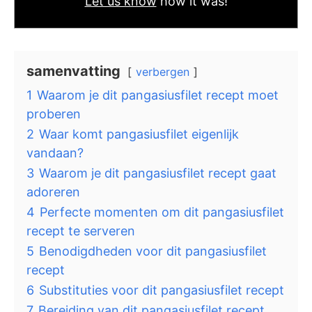
Let us know
how it was!
samenvatting
verbergen
1
Waarom je dit pangasiusfilet recept moet
proberen
2
Waar komt pangasiusfilet eigenlijk
vandaan?
3
Waarom je dit pangasiusfilet recept gaat
adoreren
4
Perfecte momenten om dit pangasiusfilet
recept te serveren
5
Benodigdheden voor dit pangasiusfilet
recept
6
Substituties voor dit pangasiusfilet recept
7
Bereiding van dit pangasiusfilet recept