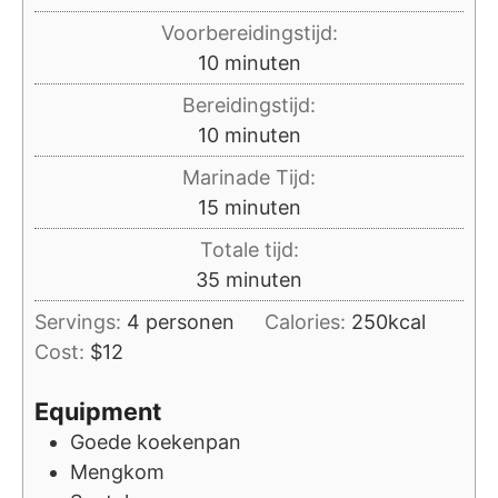
Voorbereidingstijd:
minuten
10
minuten
Bereidingstijd:
minuten
10
minuten
Marinade Tijd:
minuten
15
minuten
Totale tijd:
minuten
35
minuten
Servings:
4
personen
Calories:
250
kcal
Cost:
$12
Equipment
Goede koekenpan
Mengkom