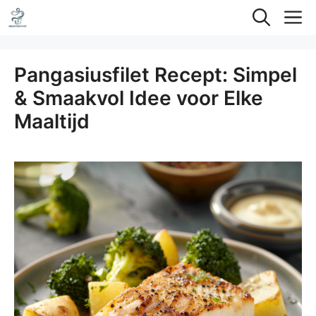
Ga
M
naar
de
Pangasiusfilet Recept: Simpel
inhoud
& Smaakvol Idee voor Elke
Maaltijd