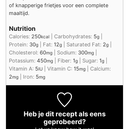
of knapperige frietjes voor een complete
maaltijd.
Nutrition
Calories:
250
|
Carbohydrates:
5
|
kcal
g
Protein:
30
|
Fat:
12
|
Saturated Fat:
2
|
g
g
g
Cholesterol:
60
|
Sodium:
300
|
mg
mg
Potassium:
450
|
Fiber:
1
|
Sugar:
1
|
mg
g
g
Vitamin A:
5
|
Vitamin C:
15
|
Calcium:
IU
mg
2
|
Iron:
5
mg
mg
Heb je dit recept als eens
geprobeerd?