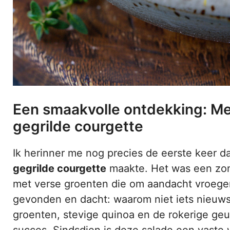
Een smaakvolle ontdekking: Me
gegrilde courgette
Ik herinner me nog precies de eerste keer d
gegrilde courgette
maakte. Het was een zonn
met verse groenten die om aandacht vroegen.
gevonden en dacht: waarom niet iets nieuw
groenten, stevige quinoa en de rokerige ge
succes. Sindsdien is deze salade een vaste