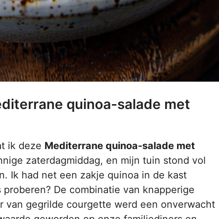
diterrane quinoa-salade met
at ik deze
Mediterrane quinoa-salade met
ige zaterdagmiddag, en mijn tuin stond vol
 Ik had net een zakje quinoa in de kast
s proberen? De combinatie van knapperige
ur van gegrilde courgette werd een onverwacht
 waarde geworden op onze familiediners en