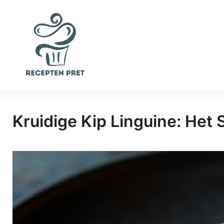
Ga
naar
de
inhoud
Kruidige Kip Linguine: Het