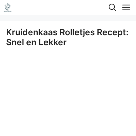
Ga
M
naar
de
Kruidenkaas Rolletjes Recept:
inhoud
Snel en Lekker