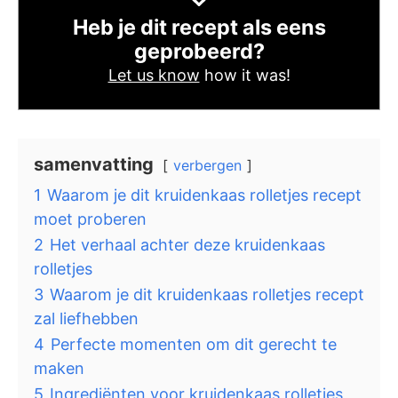
Heb je dit recept als eens
geprobeerd?
Let us know
how it was!
samenvatting
verbergen
1
Waarom je dit kruidenkaas rolletjes recept
moet proberen
2
Het verhaal achter deze kruidenkaas
rolletjes
3
Waarom je dit kruidenkaas rolletjes recept
zal liefhebben
4
Perfecte momenten om dit gerecht te
maken
5
Ingrediënten voor kruidenkaas rolletjes