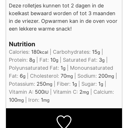
Deze rolletjes kunnen tot 2 dagen in de
koelkast bewaard worden of tot 3 maanden
in de vriezer. Opwarmen kan in de oven voor
een lekkere warme snack!
Nutrition
Calories:
180
|
Carbohydrates:
15
|
kcal
g
Protein:
8
|
Fat:
10
|
Saturated Fat:
3
|
g
g
g
Polyunsaturated Fat:
1
|
Monounsaturated
g
Fat:
6
|
Cholesterol:
70
|
Sodium:
200
|
g
mg
mg
Potassium:
250
|
Fiber:
1
|
Sugar:
1
|
mg
g
g
Vitamin A:
500
|
Vitamin C:
2
|
Calcium:
IU
mg
100
|
Iron:
1
mg
mg