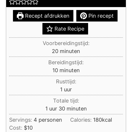
Recept afdrukken
Pin recept
Rate Recipe
Voorbereidingstijd:
minuten
20
minuten
Bereidingstijd:
minuten
10
minuten
Rusttijd:
uur
1
uur
Totale tijd:
uur
minuten
1
uur
30
minuten
Servings:
4
personen
Calories:
180
kcal
Cost:
$10