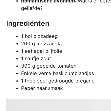
Romantische avonden
: Wat is er bet
geliefde?
Ingrediënten
1 bol pizzadeeg
200 g mozzarella
1 eetlepel olijfolie
1 snufje zout
300 g gepelde tomaten
Enkele verse basilicumblaadjes
1 theelepel gedroogde oregano
Peper naar smaak