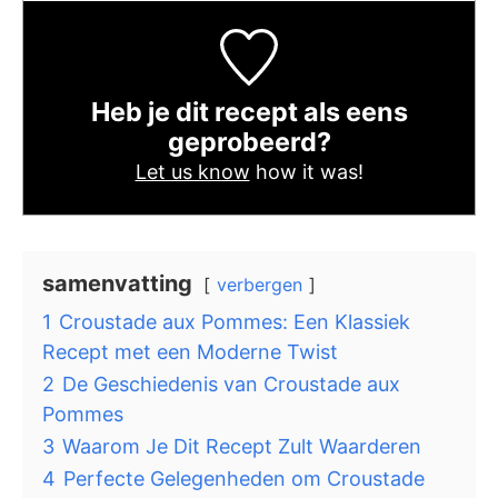
Heb je dit recept als eens
geprobeerd?
Let us know
how it was!
samenvatting
verbergen
1
Croustade aux Pommes: Een Klassiek
Recept met een Moderne Twist
2
De Geschiedenis van Croustade aux
Pommes
3
Waarom Je Dit Recept Zult Waarderen
4
Perfecte Gelegenheden om Croustade