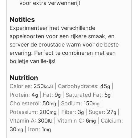
voor extra verwennerij!
Notities
Experimenteer met verschillende
appelsoorten voor een rijkere smaak, en
serveer de croustade warm voor de beste
ervaring. Perfect te combineren met een
bolletje vanille-ijs!
Nutrition
Calories:
250
|
Carbohydrates:
45
|
kcal
g
Protein:
4
|
Fat:
9
|
Saturated Fat:
5
|
g
g
g
Cholesterol:
50
|
Sodium:
150
|
mg
mg
Potassium:
200
|
Fiber:
3
|
Sugar:
27
|
mg
g
g
Vitamin A:
300
|
Vitamin C:
6
|
Calcium:
IU
mg
30
|
Iron:
1
mg
mg