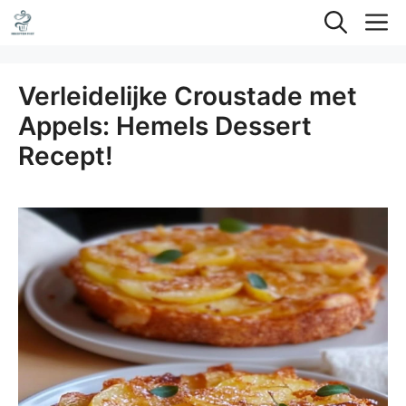
Ga
M
naar
de
Verleidelijke Croustade met
inhoud
Appels: Hemels Dessert
Recept!