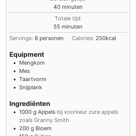
minuten
40
minuten
Totale tijd:
minuten
55
minuten
Servings:
8
personen
Calories:
250
kcal
Equipment
Mengkom
Mes
Taartvorm
Snijplank
Ingrediënten
1000
g
Appels
bij voorkeur zure appels
zoals Granny Smith
200
g
Bloem