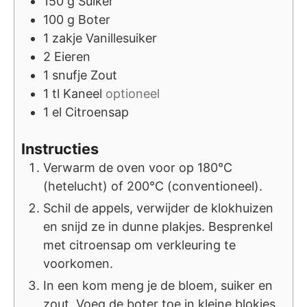
150
g
Suiker
100
g
Boter
1
zakje
Vanillesuiker
2
Eieren
1
snufje
Zout
1
tl
Kaneel
optioneel
1
el
Citroensap
Instructies
Verwarm de oven voor op 180°C
(hetelucht) of 200°C (conventioneel).
Schil de appels, verwijder de klokhuizen
en snijd ze in dunne plakjes. Besprenkel
met citroensap om verkleuring te
voorkomen.
In een kom meng je de bloem, suiker en
zout. Voeg de boter toe in kleine blokjes