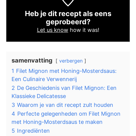
Heb je dit recept als eens
geprobeerd?
Let us know
how it was!
samenvatting
verbergen
1
Filet Mignon met Honing-Mosterdsaus:
Een Culinaire Verwennerij
2
De Geschiedenis van Filet Mignon: Een
Klassieke Delicatesse
3
Waarom je van dit recept zult houden
4
Perfecte gelegenheden om Filet Mignon
met Honing-Mosterdsaus te maken
5
Ingrediënten