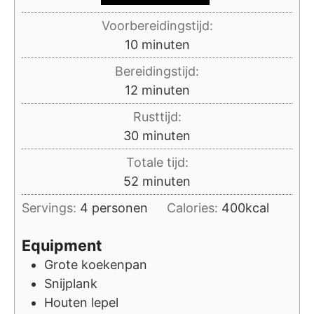
Voorbereidingstijd:
minuten
10
minuten
Bereidingstijd:
minuten
12
minuten
Rusttijd:
minuten
30
minuten
Totale tijd:
minuten
52
minuten
Servings:
4
personen
Calories:
400
kcal
Equipment
Grote koekenpan
Snijplank
Houten lepel