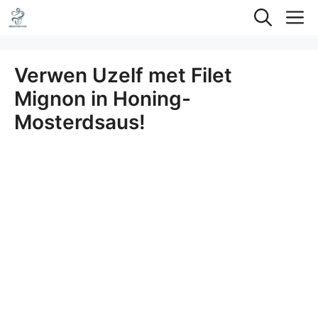
Ga
M
naar
de
Verwen Uzelf met Filet
inhoud
Mignon in Honing-
Mosterdsaus!