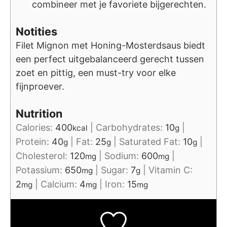
combineer met je favoriete bijgerechten.
Notities
Filet Mignon met Honing-Mosterdsaus biedt
een perfect uitgebalanceerd gerecht tussen
zoet en pittig, een must-try voor elke
fijnproever.
Nutrition
Calories:
400
|
Carbohydrates:
10
|
kcal
g
Protein:
40
|
Fat:
25
|
Saturated Fat:
10
|
g
g
g
Cholesterol:
120
|
Sodium:
600
|
mg
mg
Potassium:
650
|
Sugar:
7
|
Vitamin C:
mg
g
2
|
Calcium:
4
|
Iron:
15
mg
mg
mg