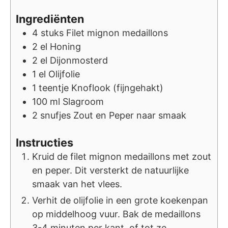
Ingrediënten
4
stuks
Filet mignon medaillons
2
el
Honing
2
el
Dijonmosterd
1
el
Olijfolie
1
teentje
Knoflook (fijngehakt)
100
ml
Slagroom
2
snufjes
Zout en Peper naar smaak
Instructies
Kruid de filet mignon medaillons met zout
en peper. Dit versterkt de natuurlijke
smaak van het vlees.
Verhit de olijfolie in een grote koekenpan
op middelhoog vuur. Bak de medaillons
3-4 minuten per kant, of tot ze