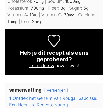
Cholesterol:
70
|
Sodium:
1000
|
mg
mg
Potassium:
700
|
Fiber:
3
|
Sugar:
5
|
mg
g
g
Vitamin A:
10
|
Vitamin C:
30
|
Calcium:
IU
mg
15
|
Iron:
25
mg
mg
Heb je dit recept als eens
geprobeerd?
Let us know
how it was!
samenvatting
verbergen
1
Ontdek het Geheim van Rougail Saucisse:
Een Heerlijke Receptervaring