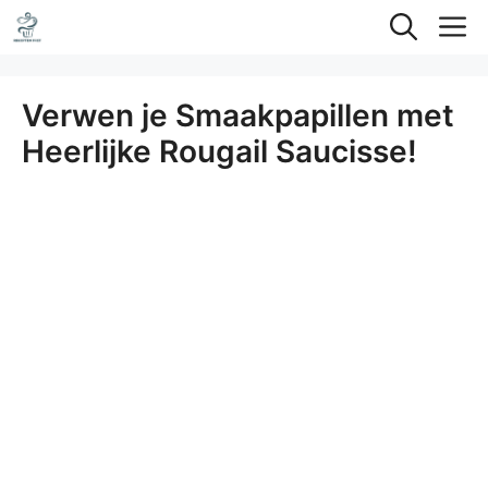
Ga
M
naar
de
Verwen je Smaakpapillen met
inhoud
Heerlijke Rougail Saucisse!