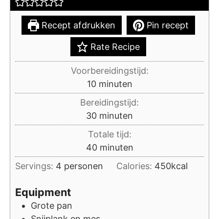
Recept afdrukken
Pin recept
Rate Recipe
Voorbereidingstijd:
minuten
10
minuten
Bereidingstijd:
minuten
30
minuten
Totale tijd:
minuten
40
minuten
Servings:
4
personen
Calories:
450
kcal
Equipment
Grote pan
Snijplank en mes