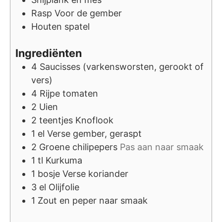
Rasp
Voor de gember
Houten spatel
Ingrediënten
4
Saucisses (varkensworsten, gerookt of
vers)
4
Rijpe tomaten
2
Uien
2
teentjes
Knoflook
1
el
Verse gember, geraspt
2
Groene chilipepers
Pas aan naar smaak
1
tl
Kurkuma
1
bosje
Verse koriander
3
el
Olijfolie
1
Zout en peper naar smaak