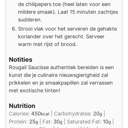
de chilipepers toe (heel laten voor een
mildere smaak). Laat 15 minuten zachtjes
sudderen.
Strooi vlak voor het serveren de gehakte
koriander over het gerecht. Serveer
warm met rijst of brood.
Notities
Rougail Saucisse authentiek bereiden is een
kunst die je culinaire nieuwsgierigheid zal
prikkelen en je smaakpapillen zal verrassen
met exotische tinten!
Nutrition
Calories:
450
|
Carbohydrates:
20
|
kcal
g
Protein:
25
|
Fat:
30
|
Saturated Fat:
10
|
g
g
g