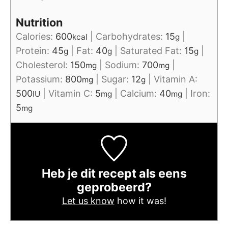
Nutrition
Calories:
600
|
Carbohydrates:
15
|
kcal
g
Protein:
45
|
Fat:
40
|
Saturated Fat:
15
|
g
g
g
Cholesterol:
150
|
Sodium:
700
|
mg
mg
Potassium:
800
|
Sugar:
12
|
Vitamin A:
mg
g
500
|
Vitamin C:
5
|
Calcium:
40
|
Iron:
IU
mg
mg
5
mg
Heb je dit recept als eens
geprobeerd?
Let us know
how it was!