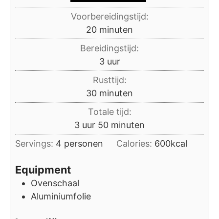
Voorbereidingstijd:
minuten
20
minuten
Bereidingstijd:
uur
3
uur
Rusttijd:
minuten
30
minuten
Totale tijd:
uur
minuten
3
uur
50
minuten
Servings:
4
personen
Calories:
600
kcal
Equipment
Ovenschaal
Aluminiumfolie