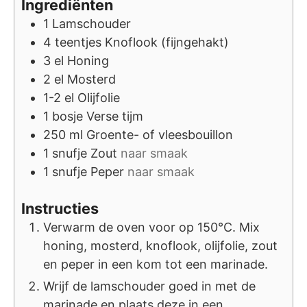
Ingrediënten
1
Lamschouder
4
teentjes
Knoflook (fijngehakt)
3
el
Honing
2
el
Mosterd
1-2
el
Olijfolie
1
bosje
Verse tijm
250
ml
Groente- of vleesbouillon
1
snufje
Zout
naar smaak
1
snufje
Peper
naar smaak
Instructies
Verwarm de oven voor op 150°C. Mix
honing, mosterd, knoflook, olijfolie, zout
en peper in een kom tot een marinade.
Wrijf de lamschouder goed in met de
marinade en plaats deze in een