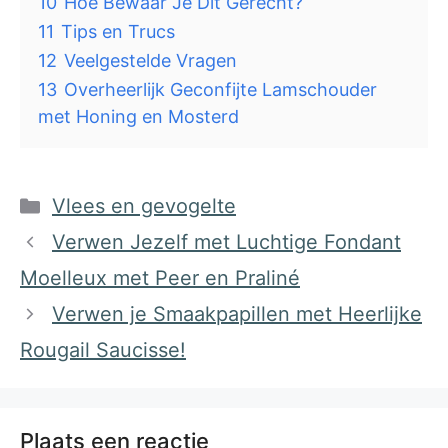
10
Hoe Bewaar Je Dit Gerecht?
11
Tips en Trucs
12
Veelgestelde Vragen
13
Overheerlijk Geconfijte Lamschouder
met Honing en Mosterd
Categorieën
Vlees en gevogelte
Verwen Jezelf met Luchtige Fondant
Moelleux met Peer en Praliné
Verwen je Smaakpapillen met Heerlijke
Rougail Saucisse!
Plaats een reactie