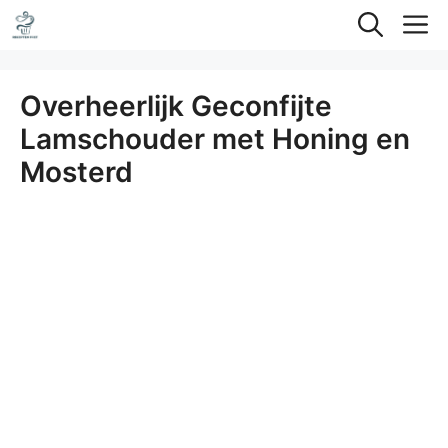
Ga
M
naar
de
Overheerlijk Geconfijte
inhoud
Lamschouder met Honing en
Mosterd