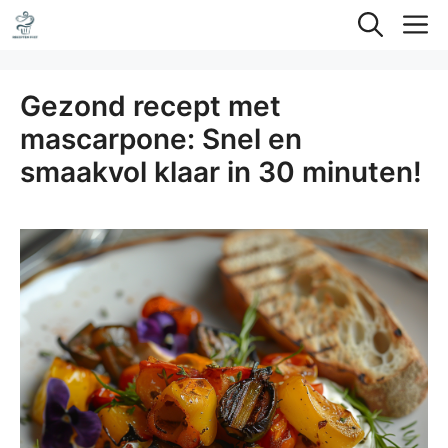
Ga
M
naar
de
Gezond recept met
inhoud
mascarpone: Snel en
smaakvol klaar in 30 minuten!