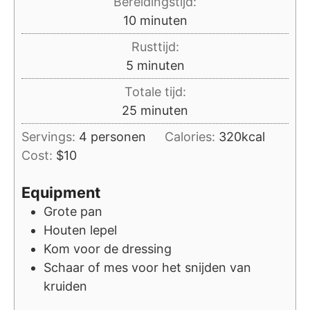
Bereidingstijd:
minuten
10
minuten
Rusttijd:
minuten
5
minuten
Totale tijd:
minuten
25
minuten
Servings:
4
personen
Calories:
320
kcal
Cost:
$10
Equipment
Grote pan
Houten lepel
Kom voor de dressing
Schaar of mes voor het snijden van
kruiden