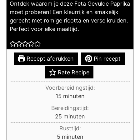
Ontdek waarom je deze Feta Gevulde Paprika
moet proberen! Een kleurrijk en smakelijk
gerecht met romige ricotta en verse kruiden.
Perfect voor elke maaltijd.
Recept afdrukken
Pin recept
Rate Recipe
Voorbereidingstijd:
minuten
15
minuten
Bereidingstijd:
minuten
25
minuten
Rusttijd:
minuten
5
minuten