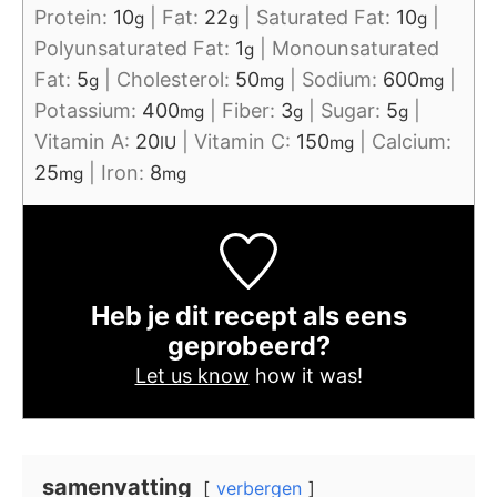
Protein:
10
|
Fat:
22
|
Saturated Fat:
10
|
g
g
g
Polyunsaturated Fat:
1
|
Monounsaturated
g
Fat:
5
|
Cholesterol:
50
|
Sodium:
600
|
g
mg
mg
Potassium:
400
|
Fiber:
3
|
Sugar:
5
|
mg
g
g
Vitamin A:
20
|
Vitamin C:
150
|
Calcium:
IU
mg
25
|
Iron:
8
mg
mg
Heb je dit recept als eens
geprobeerd?
Let us know
how it was!
samenvatting
verbergen