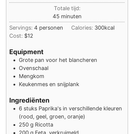
Totale tijd:
minuten
45
minuten
Servings:
4
personen
Calories:
300
kcal
Cost:
$12
Equipment
Grote pan voor het blancheren
Ovenschaal
Mengkom
Keukenmes en snijplank
Ingrediënten
6
stuks
Paprika's in verschillende kleuren
(rood, geel, groen, oranje)
250
g
Ricotta
200
g
Feta, verkruimeld