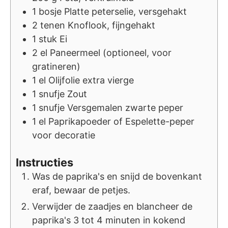
1
bosje
Platte peterselie, versgehakt
2
tenen
Knoflook, fijngehakt
1
stuk
Ei
2
el
Paneermeel (optioneel, voor
gratineren)
1
el
Olijfolie extra vierge
1
snufje
Zout
1
snufje
Versgemalen zwarte peper
1
el
Paprikapoeder of Espelette-peper
voor decoratie
Instructies
Was de paprika's en snijd de bovenkant
eraf, bewaar de petjes.
Verwijder de zaadjes en blancheer de
paprika's 3 tot 4 minuten in kokend