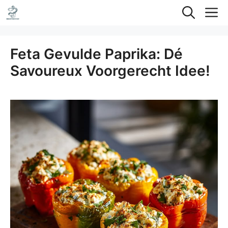
Ga
M
naar
de
Feta Gevulde Paprika: Dé
inhoud
Savoureux Voorgerecht Idee!