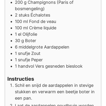
200
g
Champignons (Paris of
bosmengeling)
2
stuks
Échalotes
100
ml
Fond de veau
100
ml
Crème liquide
1
el
Olijfolie
30
g
Boter
6
middelgrote
Aardappelen
1
snufje
Zout
1
snufje
Peper
1
handvol
Vers gesneden bieslook
Instructies
Schil en snijd de aardappelen in stevige
stukken en verwarm een beetje boter in
een pan.
Laat de aardappelen goudbruin worden