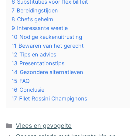
6
Substituties voor flexibiliteit
7
Bereidingstijden
8
Chef’s geheim
9
Interessante weetje
10
Nodige keukenuitrusting
11
Bewaren van het gerecht
12
Tips en advies
13
Presentationstips
14
Gezondere alternatieven
15
FAQ
16
Conclusie
17
Filet Rossini Champignons
Categorieën
Vlees en gevogelte