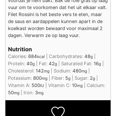
voordat je hem bakt. Bak de foie gras op laag
vuur om te voorkomen dat het uit elkaar valt.
Filet Rossini is het beste vers te eten, maar
de saus en aardappelen kunnen apart in de
koelkast worden bewaard voor maximaal 2
dagen. Verwarm ze op laag vuur.
Nutrition
Calories:
684
|
Carbohydrates:
48
|
kcal
g
Protein:
40
|
Fat:
42
|
Saturated Fat:
16
|
g
g
g
Cholesterol:
142
|
Sodium:
480
|
mg
mg
Potassium:
800
|
Fiber:
5
|
Sugar:
2
|
mg
g
g
Vitamin A:
500
|
Vitamin C:
10
|
Calcium:
IU
mg
50
|
Iron:
3
mg
mg