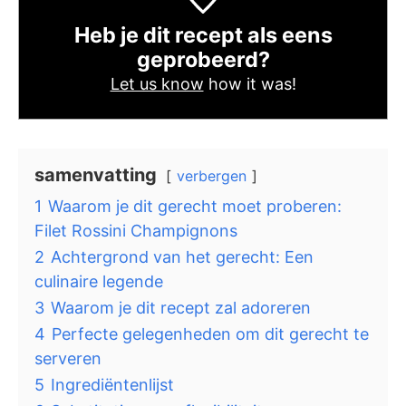
Heb je dit recept als eens
geprobeerd?
Let us know
how it was!
samenvatting
verbergen
1
Waarom je dit gerecht moet proberen:
Filet Rossini Champignons
2
Achtergrond van het gerecht: Een
culinaire legende
3
Waarom je dit recept zal adoreren
4
Perfecte gelegenheden om dit gerecht te
serveren
5
Ingrediëntenlijst