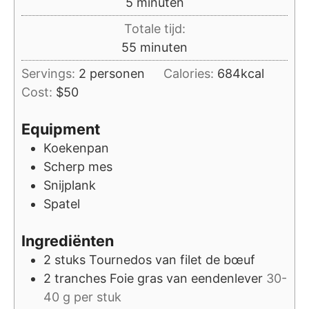
minuten
5
minuten
Totale tijd:
minuten
55
minuten
Servings:
2
personen
Calories:
684
kcal
Cost:
$50
Equipment
Koekenpan
Scherp mes
Snijplank
Spatel
Ingrediënten
2
stuks
Tournedos van filet de bœuf
2
tranches
Foie gras van eendenlever
30-
40 g per stuk