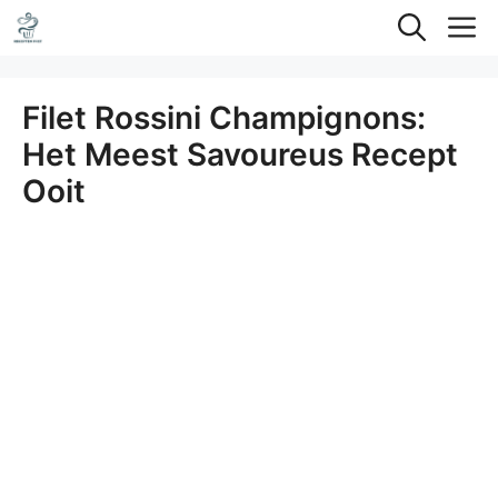
Ga
M
naar
de
Filet Rossini Champignons:
inhoud
Het Meest Savoureus Recept
Ooit