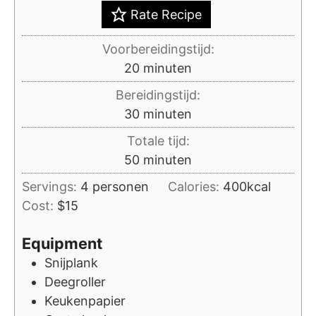
Rate Recipe
Voorbereidingstijd:
minuten
20
minuten
Bereidingstijd:
minuten
30
minuten
Totale tijd:
minuten
50
minuten
Servings:
4
personen
Calories:
400
kcal
Cost:
$15
Equipment
Snijplank
Deegroller
Keukenpapier