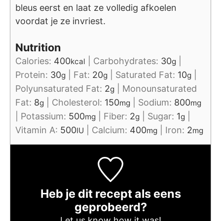
bleus eerst en laat ze volledig afkoelen
voordat je ze invriest.
Nutrition
Calories:
400
|
Carbohydrates:
30
|
kcal
g
Protein:
30
|
Fat:
20
|
Saturated Fat:
10
|
g
g
g
Polyunsaturated Fat:
2
|
Monounsaturated
g
Fat:
8
|
Cholesterol:
150
|
Sodium:
800
g
mg
mg
|
Potassium:
500
|
Fiber:
2
|
Sugar:
1
|
mg
g
g
Vitamin A:
500
|
Calcium:
400
|
Iron:
2
IU
mg
mg
Heb je dit recept als eens
geprobeerd?
Let us know
how it was!