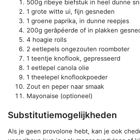
500g ribeye biefstuk in heel dunne sn
1 grote witte ui, fijn gesneden
1 groene paprika, in dunne reepjes
200g gerâpéerde of in plakken gesne
4 hoagie rolls
2 eetlepels ongezouten roomboter
1 teentje knoflook, gepresseerd
1 eetlepel canola olie
1 theelepel knoflookpoeder
Zout en peper naar smaak
Mayonaise (optioneel)
Substitutiemogelijkheden
Als je geen provolone hebt, kan je ook chedd