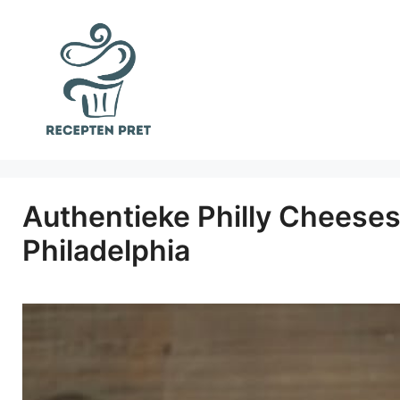
Ga
naar
de
inhoud
Authentieke Philly Cheese
Philadelphia