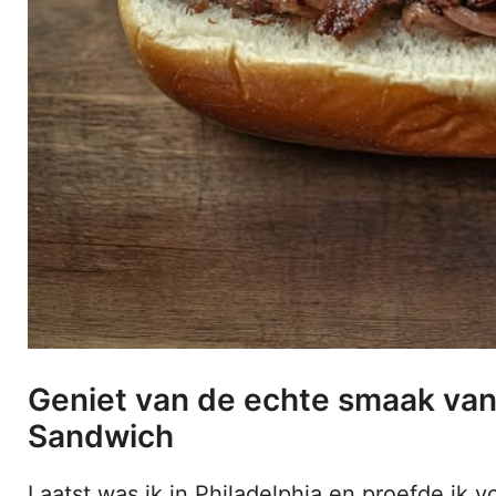
Geniet van de echte smaak van 
Sandwich
Laatst was ik in Philadelphia en proefde ik v