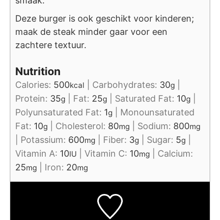
smaak.
Deze burger is ook geschikt voor kinderen;
maak de steak minder gaar voor een
zachtere textuur.
Nutrition
Calories:
500
|
Carbohydrates:
30
|
kcal
g
Protein:
35
|
Fat:
25
|
Saturated Fat:
10
|
g
g
g
Polyunsaturated Fat:
1
|
Monounsaturated
g
Fat:
10
|
Cholesterol:
80
|
Sodium:
800
g
mg
mg
|
Potassium:
600
|
Fiber:
3
|
Sugar:
5
|
mg
g
g
Vitamin A:
10
|
Vitamin C:
10
|
Calcium:
IU
mg
25
|
Iron:
20
mg
mg