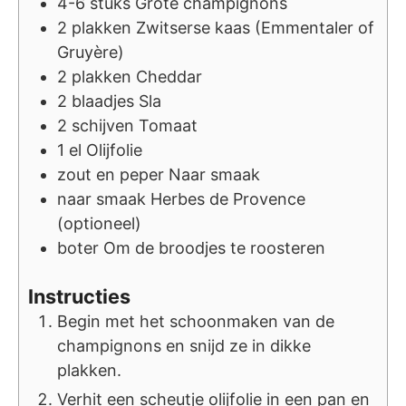
4-6
stuks
Grote champignons
2
plakken
Zwitserse kaas (Emmentaler of
Gruyère)
2
plakken
Cheddar
2
blaadjes
Sla
2
schijven
Tomaat
1
el
Olijfolie
zout en peper
Naar smaak
naar smaak
Herbes de Provence
(optioneel)
boter
Om de broodjes te roosteren
Instructies
Begin met het schoonmaken van de
champignons en snijd ze in dikke
plakken.
Verhit een scheutje olijfolie in een pan en