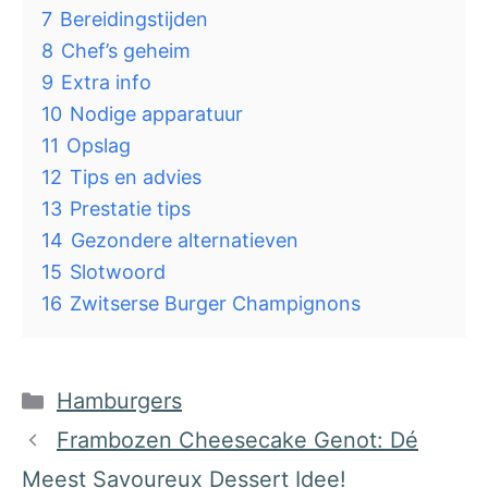
7
Bereidingstijden
8
Chef’s geheim
9
Extra info
10
Nodige apparatuur
11
Opslag
12
Tips en advies
13
Prestatie tips
14
Gezondere alternatieven
15
Slotwoord
16
Zwitserse Burger Champignons
Categorieën
Hamburgers
Frambozen Cheesecake Genot: Dé
Meest Savoureux Dessert Idee!