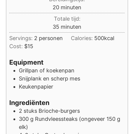
minuten
20
minuten
Totale tijd:
minuten
35
minuten
Servings:
2
personen
Calories:
500
kcal
Cost:
$15
Equipment
Grillpan of koekenpan
Snijplank en scherp mes
Keukenpapier
Ingrediënten
2
stuks
Brioche-burgers
300
g
Rundvleessteaks (ongeveer 150 g
elk)