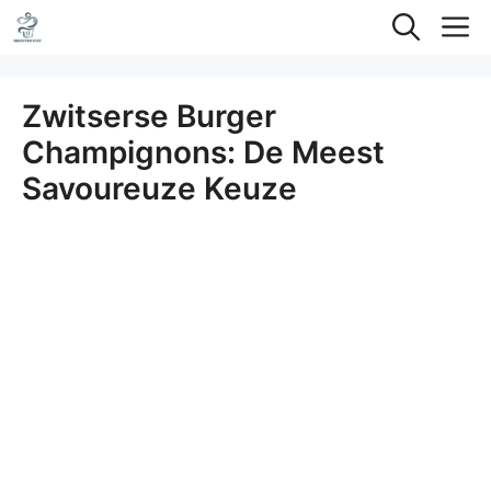
Ga
M
naar
de
Zwitserse Burger
inhoud
Champignons: De Meest
Savoureuze Keuze