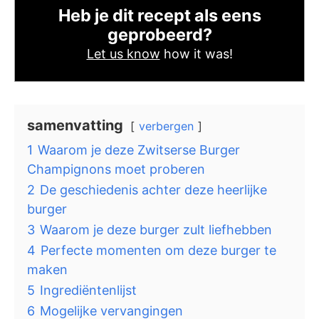
Heb je dit recept als eens
geprobeerd?
Let us know
how it was!
samenvatting
verbergen
1
Waarom je deze Zwitserse Burger
Champignons moet proberen
2
De geschiedenis achter deze heerlijke
burger
3
Waarom je deze burger zult liefhebben
4
Perfecte momenten om deze burger te
maken
5
Ingrediëntenlijst
6
Mogelijke vervangingen