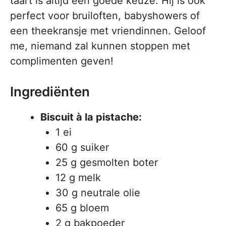
taart is altijd een goede keuze. Hij is ook
perfect voor bruiloften, babyshowers of
een theekransje met vriendinnen. Geloof
me, niemand zal kunnen stoppen met
complimenten geven!
Ingrediënten
Biscuit à la pistache:
1 ei
60 g suiker
25 g gesmolten boter
12 g melk
30 g neutrale olie
65 g bloem
2 g bakpoeder