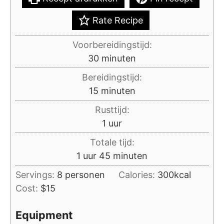
Rate Recipe
Voorbereidingstijd:
minuten
30
minuten
Bereidingstijd:
minuten
15
minuten
Rusttijd:
uur
1
uur
Totale tijd:
uur
minuten
1
uur
45
minuten
Servings:
8
personen
Calories:
300
kcal
Cost:
$15
Equipment