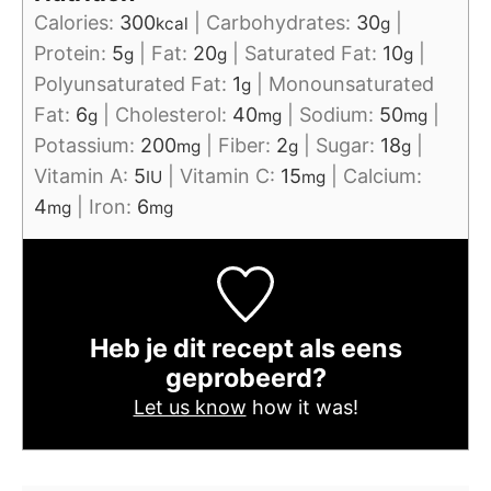
Calories:
300
|
Carbohydrates:
30
|
kcal
g
Protein:
5
|
Fat:
20
|
Saturated Fat:
10
|
g
g
g
Polyunsaturated Fat:
1
|
Monounsaturated
g
Fat:
6
|
Cholesterol:
40
|
Sodium:
50
|
g
mg
mg
Potassium:
200
|
Fiber:
2
|
Sugar:
18
|
mg
g
g
Vitamin A:
5
|
Vitamin C:
15
|
Calcium:
IU
mg
4
|
Iron:
6
mg
mg
Heb je dit recept als eens
geprobeerd?
Let us know
how it was!