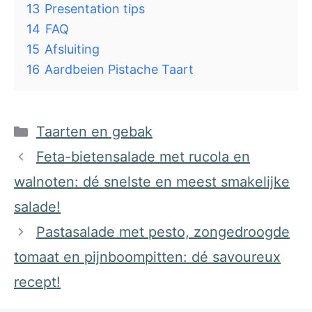
13
Presentation tips
14
FAQ
15
Afsluiting
16
Aardbeien Pistache Taart
Categorieën
Taarten en gebak
Feta-bietensalade met rucola en
walnoten: dé snelste en meest smakelijke
salade!
Pastasalade met pesto, zongedroogde
tomaat en pijnboompitten: dé savoureux
recept!