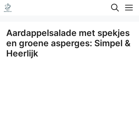
Ga
M
naar
de
Aardappelsalade met spekjes
inhoud
en groene asperges: Simpel &
Heerlijk