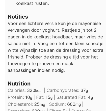
koelkast rusten.
Notities
Voor een lichtere versie kun je de mayonaise
vervangen door yoghurt. Restjes zijn tot 2
dagen in de koelkast houdbaar, maar vries de
salade niet in. Voeg een tot een klein scheutje
witte wijnazijn toe aan de dressing voor extra
frisheid. Probeer de dressing altijd voor het
toevoegen te proeven en maak
aanpassingen indien nodig.
Nutrition
Calories:
320
|
Carbohydrates:
37
|
kcal
g
Protein:
10
|
Fat:
15
|
Saturated Fat:
4
|
g
g
g
Cholesterol:
25
|
Sodium:
600
|
mg
mg