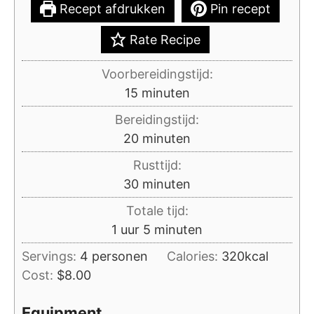
Recept afdrukken
Pin recept
Rate Recipe
Voorbereidingstijd:
minuten
15
minuten
Bereidingstijd:
minuten
20
minuten
Rusttijd:
minuten
30
minuten
Totale tijd:
uur
minuten
1
uur
5
minuten
Servings:
4
personen
Calories:
320
kcal
Cost:
$8.00
Equipment