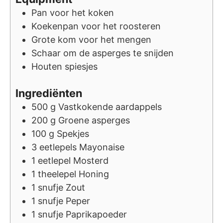
Pan voor het koken
Koekenpan voor het roosteren
Grote kom voor het mengen
Schaar om de asperges te snijden
Houten spiesjes
Ingrediënten
500
g
Vastkokende aardappels
200
g
Groene asperges
100
g
Spekjes
3
eetlepels
Mayonaise
1
eetlepel
Mosterd
1
theelepel
Honing
1
snufje
Zout
1
snufje
Peper
1
snufje
Paprikapoeder