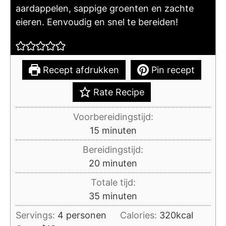
aardappelen, sappige groenten en zachte
eieren. Eenvoudig en snel te bereiden!
Recept afdrukken
Pin recept
Rate Recipe
Voorbereidingstijd:
minuten
15
minuten
Bereidingstijd:
minuten
20
minuten
Totale tijd:
minuten
35
minuten
Servings:
4
personen
Calories:
320
kcal