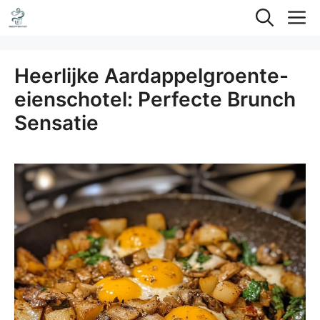
Ga
M
naar
de
Heerlijke Aardappelgroente-
inhoud
eienschotel: Perfecte Brunch
Sensatie