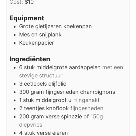
Cost:
$10
Equipment
Grote gietijzeren koekenpan
Mes en snijplank
Keukenpapier
Ingrediënten
6
stuk
middelgrote aardappelen
met een
stevige structuur
3
eetlepels
olijfolie
300
gram
fijngesneden champignons
1
stuk
middelgroot ui
fijngehakt
2
teentjes
knoflook
fijngesneden
200
gram
verse spinazie
of 150g
diepvries
4
stuk
verse eieren