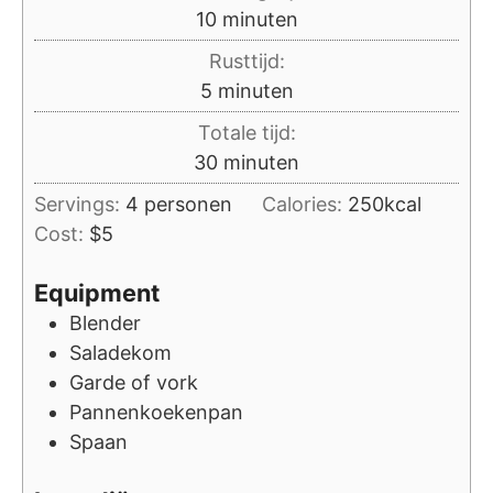
minuten
10
minuten
Rusttijd:
minuten
5
minuten
Totale tijd:
minuten
30
minuten
Servings:
4
personen
Calories:
250
kcal
Cost:
$5
Equipment
Blender
Saladekom
Garde of vork
Pannenkoekenpan
Spaan