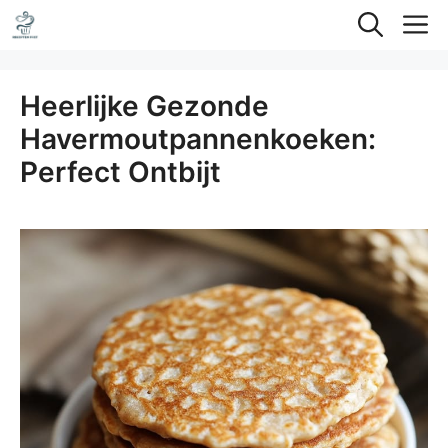
Ga
M
naar
de
Heerlijke Gezonde
inhoud
Havermoutpannenkoeken:
Perfect Ontbijt