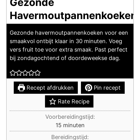
Gezonde
Havermoutpannenkoeken
Gezonde havermoutpannenkoeken voor een
smaakvol ontbijt klaar in 30 minuten. Voeg
vers fruit toe voor extra smaak. Past perfect
bij zondagochtend of doordeweekse dag.
Recept afdrukken
Pin recept
Rate Recipe
Voorbereidingstijd:
minuten
15
minuten
Bereidingstijd: