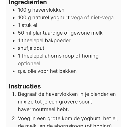
Ingrediënten
100
g
havervlokken
100
g
naturel yoghurt
vega of niet-vega
1
stuk
ei
50
ml
plantaardige of gewone melk
1
theelepel
bakpoeder
snufje
zout
1
theelepel
ahornsiroop of honing
optioneel
q.s.
olie voor het bakken
Instructies
Begraaf de havervlokken in je blender en
mix ze tot je een grovere soort
havermoutmeel hebt.
Voeg in een grote kom de yoghurt, het ei,
de melk, en de ahornsiroop (of honing)