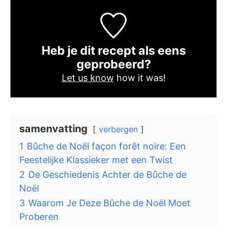
Heb je dit recept als eens
geprobeerd?
Let us know
how it was!
samenvatting
verbergen
1
Bûche de Noël façon forêt noire: Een
Feestelijke Klassieker met een Twist
2
De Geschiedenis Achter de Bûche de
Noël
3
Waarom Je Deze Bûche de Noël Moet
Proberen