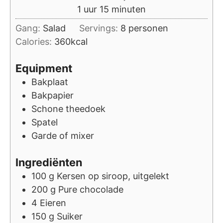
uur
minuten
1
uur
15
minuten
Gang:
Salad
Servings:
8
personen
Calories:
360
kcal
Equipment
Bakplaat
Bakpapier
Schone theedoek
Spatel
Garde of mixer
Ingrediënten
100
g
Kersen op siroop, uitgelekt
200
g
Pure chocolade
4
Eieren
150
g
Suiker