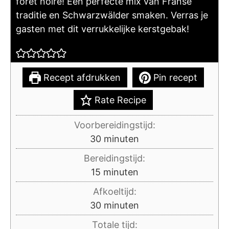
forêt noire! Een perfecte mix van Franse
traditie en Schwarzwälder smaken. Verras je
gasten met dit verrukkelijke kerstgebak!
Recept afdrukken
Pin recept
Rate Recipe
Voorbereidingstijd:
minuten
30
minuten
Bereidingstijd:
minuten
15
minuten
Afkoeltijd:
minuten
30
minuten
Totale tijd: