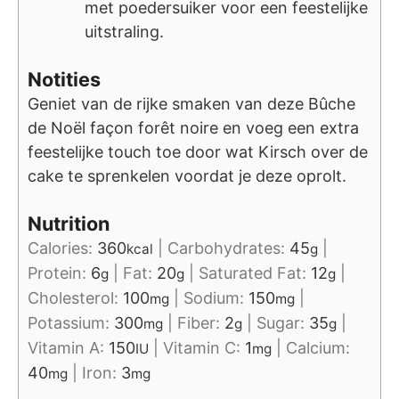
met poedersuiker voor een feestelijke
uitstraling.
Notities
Geniet van de rijke smaken van deze Bûche
de Noël façon forêt noire en voeg een extra
feestelijke touch toe door wat Kirsch over de
cake te sprenkelen voordat je deze oprolt.
Nutrition
Calories:
360
|
Carbohydrates:
45
|
kcal
g
Protein:
6
|
Fat:
20
|
Saturated Fat:
12
|
g
g
g
Cholesterol:
100
|
Sodium:
150
|
mg
mg
Potassium:
300
|
Fiber:
2
|
Sugar:
35
|
mg
g
g
Vitamin A:
150
|
Vitamin C:
1
|
Calcium:
IU
mg
40
|
Iron:
3
mg
mg