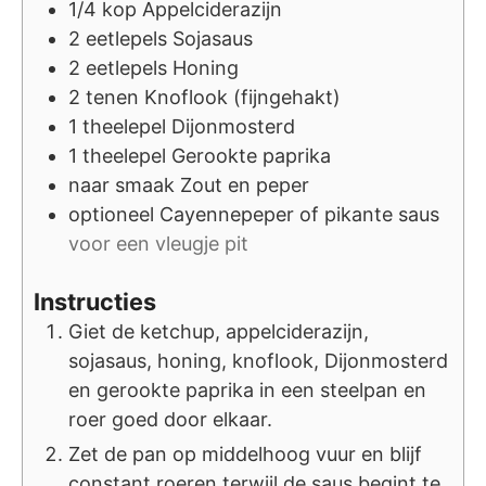
1/4
kop
Appelciderazijn
2
eetlepels
Sojasaus
2
eetlepels
Honing
2
tenen
Knoflook (fijngehakt)
1
theelepel
Dijonmosterd
1
theelepel
Gerookte paprika
naar smaak
Zout en peper
optioneel
Cayennepeper of pikante saus
voor een vleugje pit
Instructies
Giet de ketchup, appelciderazijn,
sojasaus, honing, knoflook, Dijonmosterd
en gerookte paprika in een steelpan en
roer goed door elkaar.
Zet de pan op middelhoog vuur en blijf
constant roeren terwijl de saus begint te