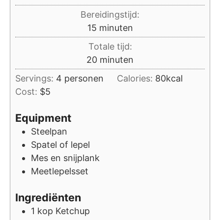
Bereidingstijd:
minuten
15
minuten
Totale tijd:
minuten
20
minuten
Servings:
4
personen
Calories:
80
kcal
Cost:
$5
Equipment
Steelpan
Spatel of lepel
Mes en snijplank
Meetlepelsset
Ingrediënten
1
kop
Ketchup