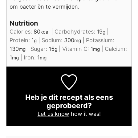
om bacteriën te vermijden.
Nutrition
Calories:
80
|
Carbohydrates:
19
|
kcal
g
Protein:
1
|
Sodium:
300
|
Potassium:
g
mg
130
|
Sugar:
15
|
Vitamin C:
1
|
Calcium:
mg
g
mg
1
|
Iron:
1
mg
mg
Heb je dit recept als eens
geprobeerd?
Let us know
how it was!