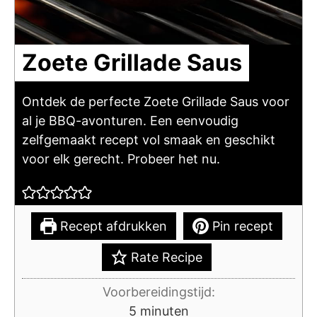
Zoete Grillade Saus
Ontdek de perfecte Zoete Grillade Saus voor
al je BBQ-avonturen. Een eenvoudig
zelfgemaakt recept vol smaak en geschikt
voor elk gerecht. Probeer het nu.
Recept afdrukken
Pin recept
Rate Recipe
Voorbereidingstijd:
minuten
5
minuten