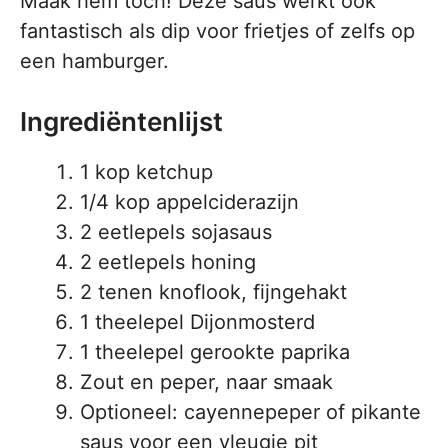
Maak hem toch! Deze saus werkt ook
fantastisch als dip voor frietjes of zelfs op
een hamburger.
Ingrediëntenlijst
1 kop ketchup
1/4 kop appelciderazijn
2 eetlepels sojasaus
2 eetlepels honing
2 tenen knoflook, fijngehakt
1 theelepel Dijonmosterd
1 theelepel gerookte paprika
Zout en peper, naar smaak
Optioneel: cayennepeper of pikante
saus voor een vleugje pit