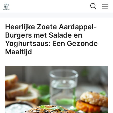
Ga
M
naar
de
Heerlijke Zoete Aardappel-
inhoud
Burgers met Salade en
Yoghurtsaus: Een Gezonde
Maaltijd