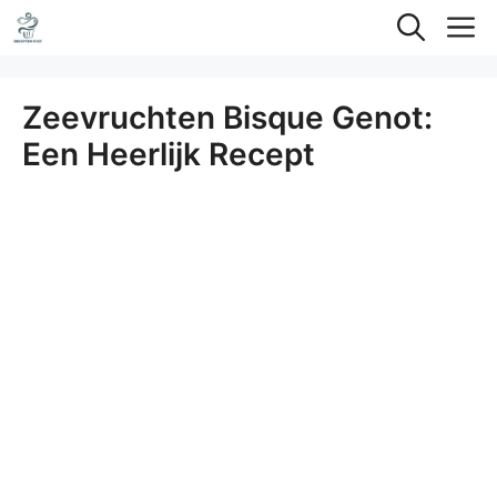
Ga
M
naar
de
Zeevruchten Bisque Genot:
inhoud
Een Heerlijk Recept