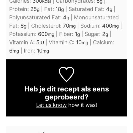
Calories:
300
|
Carbohydrates:
8
|
kcal
g
Protein:
25
|
Fat:
18
|
Saturated Fat:
4
|
g
g
g
Polyunsaturated Fat:
4
|
Monounsaturated
g
Fat:
8
|
Cholesterol:
70
|
Sodium:
400
|
g
mg
mg
Potassium:
600
|
Fiber:
1
|
Sugar:
2
|
mg
g
g
Vitamin A:
5
|
Vitamin C:
10
|
Calcium:
IU
mg
6
|
Iron:
10
mg
mg
Heb je dit recept als eens
geprobeerd?
Let us know
how it was!