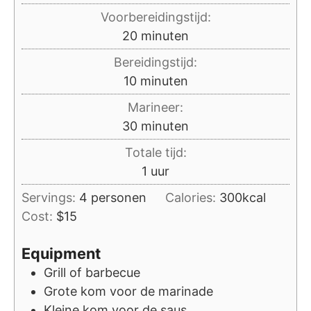
Voorbereidingstijd:
minuten
20
minuten
Bereidingstijd:
minuten
10
minuten
Marineer:
minuten
30
minuten
Totale tijd:
uur
1
uur
Servings:
4
personen
Calories:
300
kcal
Cost:
$15
Equipment
Grill of barbecue
Grote kom voor de marinade
Kleine kom voor de saus