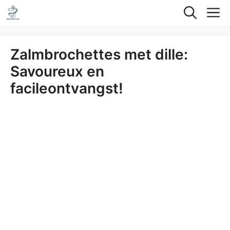
Ga
M
naar
de
Zalmbrochettes met dille:
inhoud
Savoureux en
facileontvangst!