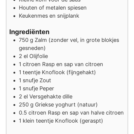
Houten of metalen spiesen
Keukenmes en snijplank
Ingrediënten
750
g
Zalm (zonder vel, in grote blokjes
gesneden)
2
el
Olijfolie
1
citroen
Rasp en sap van citroen
1
teentje
Knoflook (fijngehakt)
1
snufje
Zout
1
snufje
Peper
2
el
Versgehakte dille
250
g
Griekse yoghurt (natuur)
0.5
citroen
Rasp en sap van halve citroen
1
klein teentje
Knoflook (geraspt)