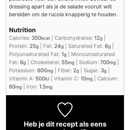
dressing apart als je de salade vooruit wilt
bereiden om de rucola knapperig te houden.
Nutrition
Calories:
350
|
Carbohydrates:
12
|
kcal
g
Protein:
25
|
Fat:
24
|
Saturated Fat:
6
|
g
g
g
Polyunsaturated Fat:
1
|
Monounsaturated
g
Fat:
6
|
Cholesterol:
55
|
Sodium:
700
|
g
mg
mg
Potassium:
600
|
Fiber:
2
|
Sugar:
3
|
mg
g
g
Vitamin A:
500
|
Vitamin C:
10
|
Calcium:
IU
mg
60
|
Iron:
1.5
mg
mg
Heb je dit recept als eens