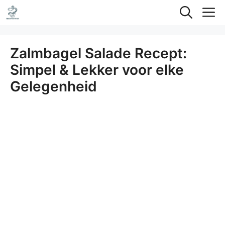
Ga
M
naar
de
Zalmbagel Salade Recept:
inhoud
Simpel & Lekker voor elke
Gelegenheid