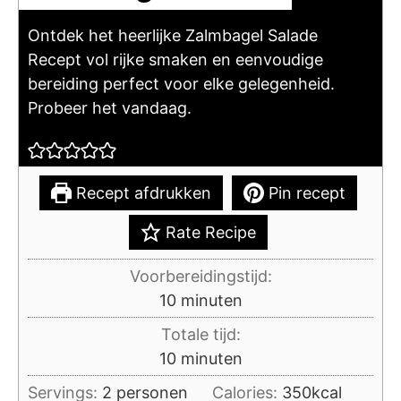
Ontdek het heerlijke Zalmbagel Salade
Recept vol rijke smaken en eenvoudige
bereiding perfect voor elke gelegenheid.
Probeer het vandaag.
Recept afdrukken
Pin recept
Rate Recipe
Voorbereidingstijd:
minuten
10
minuten
Totale tijd:
minuten
10
minuten
Servings:
2
personen
Calories:
350
kcal