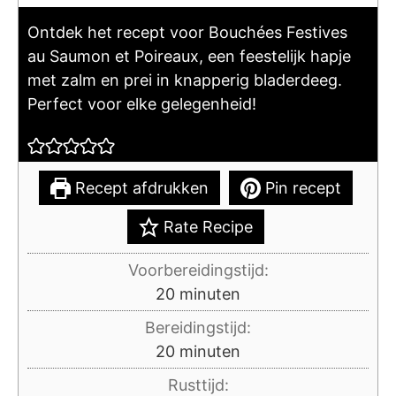
Ontdek het recept voor Bouchées Festives
au Saumon et Poireaux, een feestelijk hapje
met zalm en prei in knapperig bladerdeeg.
Perfect voor elke gelegenheid!
Recept afdrukken
Pin recept
Rate Recipe
Voorbereidingstijd:
minuten
20
minuten
Bereidingstijd:
minuten
20
minuten
Rusttijd: