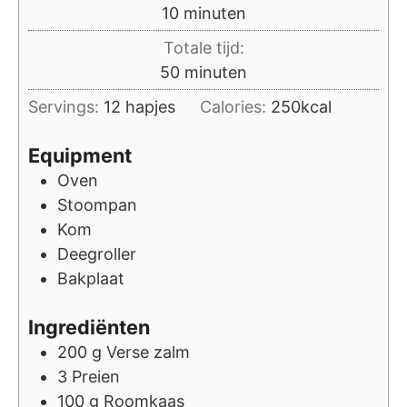
minuten
10
minuten
Totale tijd:
minuten
50
minuten
Servings:
12
hapjes
Calories:
250
kcal
Equipment
Oven
Stoompan
Kom
Deegroller
Bakplaat
Ingrediënten
200
g
Verse zalm
3
Preien
100
g
Roomkaas