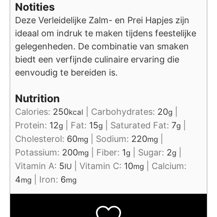
Notities
Deze Verleidelijke Zalm- en Prei Hapjes zijn
ideaal om indruk te maken tijdens feestelijke
gelegenheden. De combinatie van smaken
biedt een verfijnde culinaire ervaring die
eenvoudig te bereiden is.
Nutrition
Calories:
250
|
Carbohydrates:
20
|
kcal
g
Protein:
12
|
Fat:
15
|
Saturated Fat:
7
|
g
g
g
Cholesterol:
60
|
Sodium:
220
|
mg
mg
Potassium:
200
|
Fiber:
1
|
Sugar:
2
|
mg
g
g
Vitamin A:
5
|
Vitamin C:
10
|
Calcium:
IU
mg
4
|
Iron:
6
mg
mg