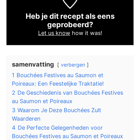
Heb je dit recept als eens
geprobeerd?
Let us know
how it was!
samenvatting
verbergen
1
Bouchées Festives au Saumon et
Poireaux: Een Feestelijke Traktatie!
2
De Geschiedenis van Bouchées Festives
au Saumon et Poireaux
3
Waarom Je Deze Bouchées Zult
Waarderen
4
De Perfecte Gelegenheden voor
Bouchées Festives au Saumon et Poireaux