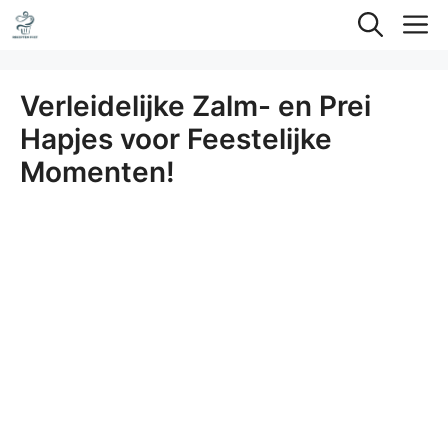
Ga
M
naar
de
Verleidelijke Zalm- en Prei
inhoud
Hapjes voor Feestelijke
Momenten!