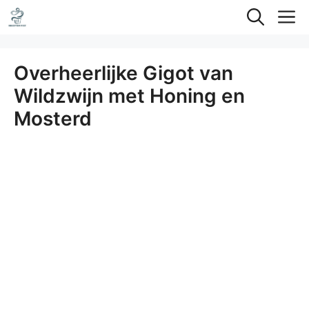
Ga
M
naar
de
Overheerlijke Gigot van
inhoud
Wildzwijn met Honing en
Mosterd