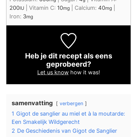
200
|
Vitamin C:
10
|
Calcium:
40
|
IU
mg
mg
Iron:
3
mg
Heb je dit recept als eens
geprobeerd?
Let us know
how it was!
samenvatting
verbergen
1
Gigot de sanglier au miel et à la moutarde:
Een Smakelijk Wildgerecht
2
De Geschiedenis van Gigot de Sanglier