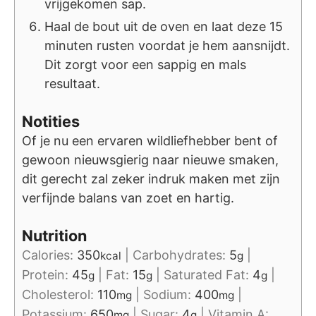
vrijgekomen sap.
Haal de bout uit de oven en laat deze 15
minuten rusten voordat je hem aansnijdt.
Dit zorgt voor een sappig en mals
resultaat.
Notities
Of je nu een ervaren wildliefhebber bent of
gewoon nieuwsgierig naar nieuwe smaken,
dit gerecht zal zeker indruk maken met zijn
verfijnde balans van zoet en hartig.
Nutrition
Calories:
350
|
Carbohydrates:
5
|
kcal
g
Protein:
45
|
Fat:
15
|
Saturated Fat:
4
|
g
g
g
Cholesterol:
110
|
Sodium:
400
|
mg
mg
Potassium:
650
|
Sugar:
4
|
Vitamin A:
mg
g