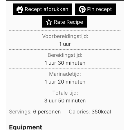
Recept afdrukken
Pin recept
Rate Recipe
Voorbereidingstijd:
uur
1
uur
Bereidingstijd:
uur
minuten
1
uur
30
minuten
Marinadetijd:
uur
minuten
1
uur
20
minuten
Totale tijd:
uur
minuten
3
uur
50
minuten
Servings:
6
personen
Calories:
350
kcal
Equipment