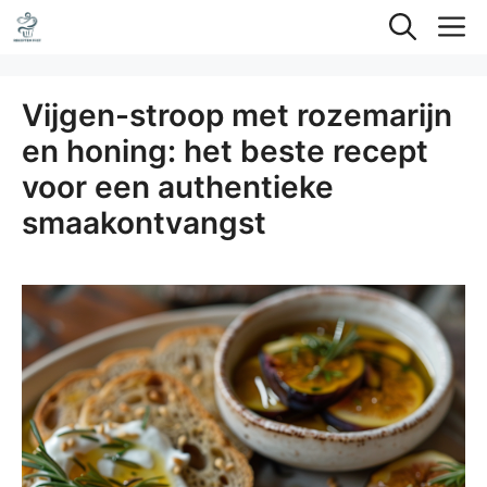
Ga
M
naar
de
Vijgen-stroop met rozemarijn
inhoud
en honing: het beste recept
voor een authentieke
smaakontvangst