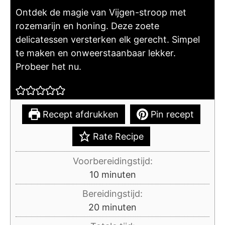
Ontdek de magie van Vijgen-stroop met
rozemarijn en honing. Deze zoete
delicatessen versterken elk gerecht. Simpel
te maken en onweerstaanbaar lekker.
Probeer het nu.
Recept afdrukken
Pin recept
Rate Recipe
Voorbereidingstijd:
minuten
10
minuten
Bereidingstijd:
minuten
20
minuten