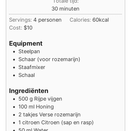
Totale tijd:
minuten
30
minuten
Servings:
4
personen
Calories:
60
kcal
Cost:
$10
Equipment
Steelpan
Schaar (voor rozemarijn)
Staafmixer
Schaal
Ingrediënten
500
g
Rijpe vijgen
100
ml
Honing
2
takjes
Verse rozemarijn
1
citroen
Citroen (sap en rasp)
50
ml
Water