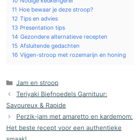
10
Nodige keukengerei
11
Hoe bewaar je deze stroop?
12
Tips en advies
13
Presentation tips
14
Gezondere alternatieve recepten
15
Afsluitende gedachten
16
Vijgen-stroop met rozemarijn en honing
Categorieën
Jam en stroop
Teriyaki Biefnoedels Garnituur:
Savoureux & Rapide
Perzik-jam met amaretto en kardemom:
Het beste recept voor een authentieke
smaak!