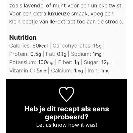
zoals lavendel of munt voor een unieke twist.
Voor een extra luxueuze smaak, voeg een
klein beetje vanille-extract toe aan de stroop.
Nutrition
Calories:
60
|
Carbohydrates:
15
|
kcal
g
Protein:
0.5
|
Fat:
0.1
|
Sodium:
1
|
g
g
mg
Potassium:
100
|
Fiber:
1
|
Sugar:
12
|
mg
g
g
Vitamin C:
5
|
Calcium:
1
|
Iron:
1
mg
mg
mg
Heb je dit recept als eens
geprobeerd?
Let us know
how it was!